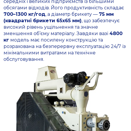
середніх і великих підприємств із більшими
обсягами відходів. Його продуктивність складає
700–1300 кг/год
, а діаметр брикету —
75 мм
(квадратні брикети 65х65 мм)
, що забезпечує
високий рівень ущільнення та значне
зменшення об’єму матеріалу. Завдяки вазі
4800
кг
модель має посилену конструкцію та
розрахована на безперервну експлуатацію 24/7 із
мінімальними витратами на технічне
обслуговування.