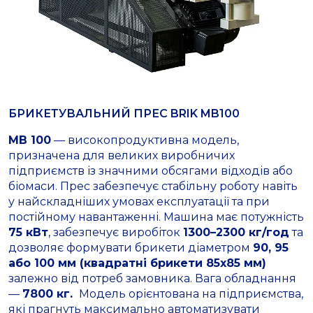
БРИКЕТУВАЛЬНИЙ ПРЕС BRIK MB100
MB 100
— високопродуктивна модель,
призначена для великих виробничих
підприємств із значними обсягами відходів або
біомаси. Прес забезпечує стабільну роботу навіть
у найскладніших умовах експлуатації та при
постійному навантаженні. Машина має потужність
75 кВт
, забезпечує виробіток
1300–2300 кг/год
та
дозволяє формувати брикети діаметром
90, 95
або 100 мм (квадратні брикети 85х85 мм)
залежно від потреб замовника. Вага обладнання
—
7800 кг.
Модель орієнтована на підприємства,
які прагнуть максимально автоматизувати