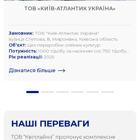
ТОВ «КИЇВ-АТЛАНТИК УКРАЇНА»
Замовник:
ТОВ "Київ-Атлантик Україна"
вулиця Степова, 8, Миронівка, Київська область
Об'єкт:
Цех переробки олійних культур
Потужність:
1000 т/добу за насінням сої; 750 т/добу
за насінням ріпаку; 1200 т/добу по насінню
Рік реалізації:
2025
соняшника
Дізнатися більше
НАШІ ПЕРЕВАГИ
ТОВ “Квіплайнз” пропонує комплексне