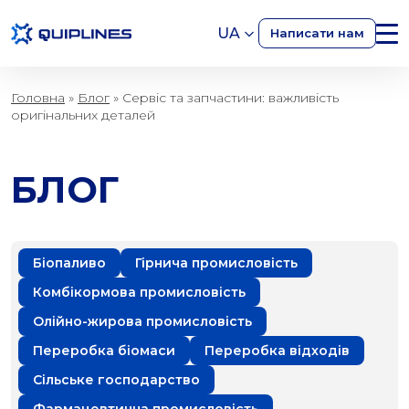
UA
Написати нам
Без категорії
Головна
»
Блог
»
Сервіс та запчастини: важливість
оригінальних деталей
БЛОГ
Біопаливо
Гірнича промисловість
Комбікормова промисловість
Олійно-жирова промисловість
Переробка біомаси
Переробка відходів
Сільське господарство