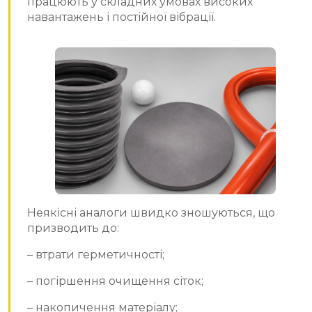
працюють у складних умовах високих
навантажень і постійної вібрації.
Неякісні аналоги швидко зношуються, що
призводить до:
– втрати герметичності;
– погіршення очищення сіток;
– накопичення матеріалу;