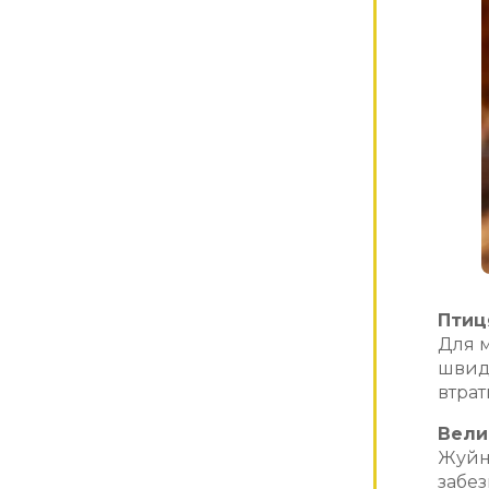
Птиц
Для м
швидк
втрат
Вели
Жуйни
забез