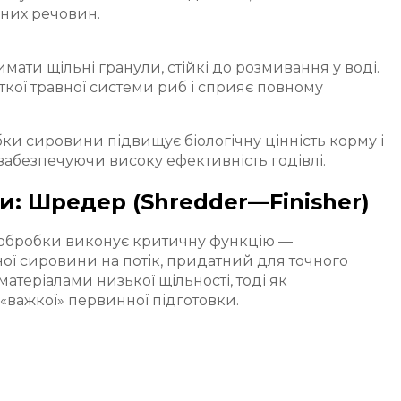
них речовин.
ати щільні гранули, стійкі до розмивання у воді.
ткої травної системи риб і сприяє повному
ки сировини підвищує біологічну цінність корму і
 забезпечуючи високу ефективність годівлі.
и: Шредер (Shredder—Finisher)
 обробки виконує критичну функцію —
ої сировини на потік, придатний для точного
атеріалами низької щільності, тоді як
«важкої» первинної підготовки.