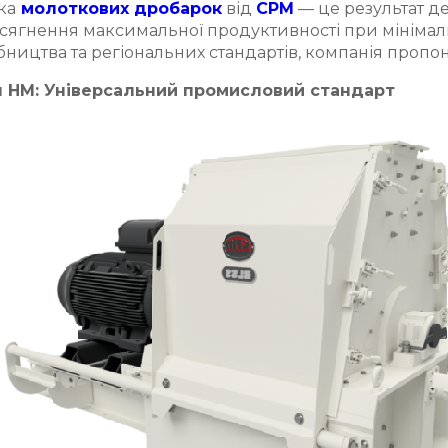
ка
молоткових дробарок
від
CPM
— це результат д
сягнення максимальної продуктивності при мінімаль
ництва та регіональних стандартів, компанія пропону
я HM: Універсальний промисловий стандарт