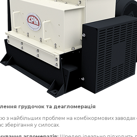
лення грудочок та деагломерація
ю з найбільших проблем на комбікормових заводах є
ас зберігання у силосах.
нування агломератів:
Шредер ідеально підходить дл