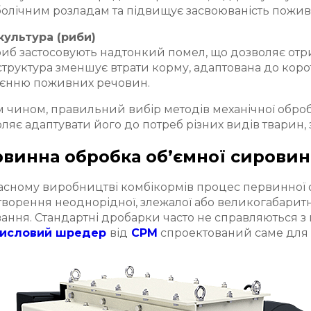
олічним розладам та підвищує засвоюваність пожив
культура (риби)
иб застосовують надтонкий помел, що дозволяє отрим
структура зменшує втрати корму, адаптована до коро
оєнню поживних речовин.
 чином, правильний вибір методів механічної оброб
ляє адаптувати його до потреб різних видів тварин,
винна обробка об’ємної сировин
часному виробництві комбікормів процес первинної
ворення неоднорідної, злежалої або великогабаритн
ання. Стандартні дробарки часто не справляються з м
исловий шредер
від
CPM
спроектований саме для 