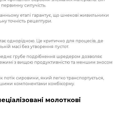
 первинну сипучість.
анньому етапі гарантує, що шнекові живильники
ьну точність рецептури.
тає однорідною. Це критично для процесів, де
ній масі без утворення пустот.
еднє грубе подрібнення шредером дозволяє
 режимі з вищою продуктивністю та меншим зносом
 потік сировини, який легко транспортується,
іншими компонентами комбікорму.
еціалізовані молоткові