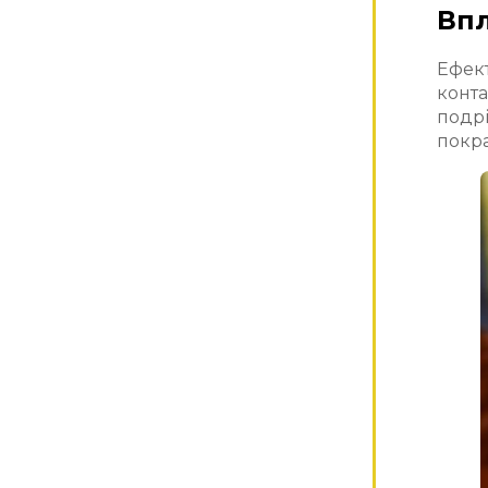
Впл
Ефект
конта
подрі
покра