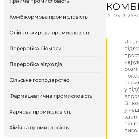
Гірнича промисловість
КОМБ
20.03.2026
К
Комбікормова промисловість
Олійно-жирова промисловість
Якіст
Переробка біомаси
підго
прост
керу
Переробка відходів
розмі
покра
Сільське господарство
вплив
у під
Фармацевтична промисловість
впров
Вико
у наш
Харчова промисловість
здатн
від г
Хімічна промисловість
висок