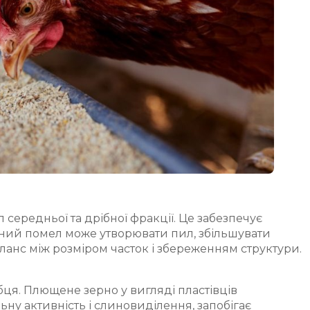
ередньої та дрібної фракції. Це забезпечує
ний помел може утворювати пил, збільшувати
ланс між розміром часток і збереженням структури.
ця. Плющене зерно у вигляді пластівців
ну активність і слиновиділення, запобігає