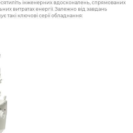
есятиліть інженерних вдосконалень, спрямованих
них витратах енергії. Залежно від завдань
є такі ключові серії обладнання: