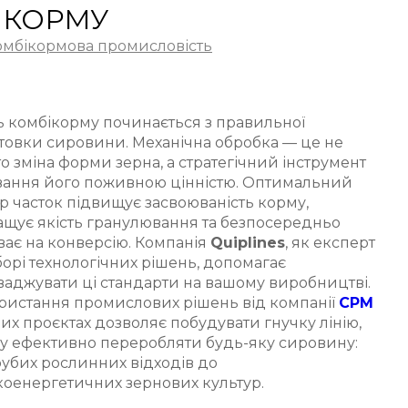
ІКОРМУ
омбікормова промисловість
ь комбікорму починається з правильної
товки сировини. Механічна обробка — це не
о зміна форми зерна, а стратегічний інструмент
вання його поживною цінністю. Оптимальний
р часток підвищує засвоюваність корму,
щує якість гранулювання та безпосередньо
ає на конверсію. Компанія
Quiplines
, як експерт
борі технологічних рішень, допомагає
аджувати ці стандарти на вашому виробництві.
ристання промислових рішень від компанії
CPM
их проєктах дозволяє побудувати гнучку лінію,
у ефективно переробляти будь-яку сировину:
рубих рослинних відходів до
оенергетичних зернових культур.