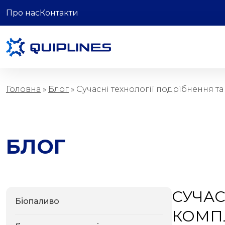
Про нас
Контакти
Комбікормова
промисловість
Головна
»
Блог
»
Сучасні технології подрібнення т
БЛОГ
СУЧАС
Біопаливо
КОМПЛ