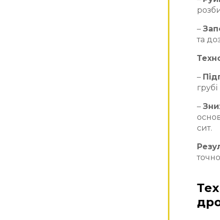
розби
–
Зап
та до
Техно
–
Під
грубі
–
Зни
основ
сит.
Резу
точно
Тех
др