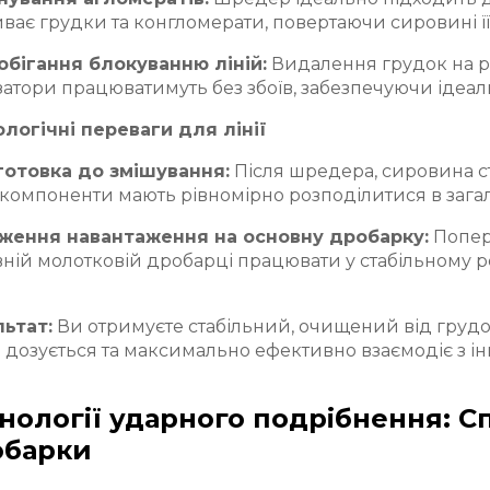
ває грудки та конгломерати, повертаючи сировині її
обігання блокуванню ліній:
Видалення грудок на р
затори працюватимуть без збоїв, забезпечуючи ідеал
логічні переваги для лінії
готовка до змішування:
Після шредера, сировина с
 компоненти мають рівномірно розподілитися в загаль
ження навантаження на основну дробарку:
Попер
ній молотковій дробарці працювати у стабільному
льтат:
Ви отримуєте стабільний, очищений від грудок
 дозується та максимально ефективно взаємодіє з 
нології ударного подрібнення: Сп
обарки