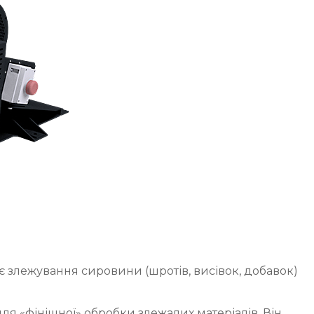
 злежування сировини (шротів, висівок, добавок)
я «фінішної» обробки злежалих матеріалів. Він