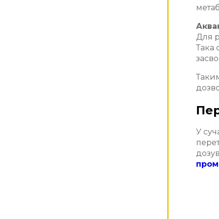
метаб
Аква
Для р
Така 
засв
Таким
дозво
Пер
У су
перет
дозув
пром