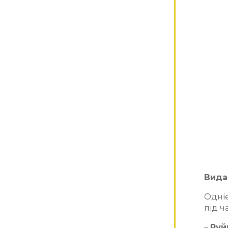
Вида
Одніє
під ч
–
Руй