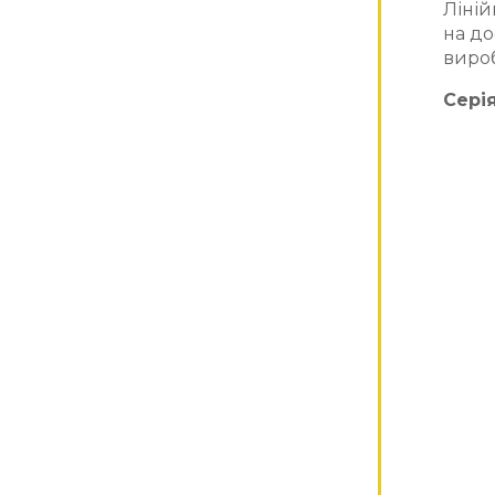
Ліній
на до
вироб
Сері