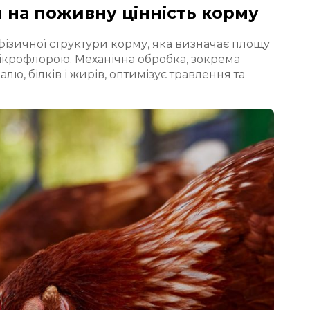
 на поживну цінність корму
фізичної структури корму, яка визначає площу
ікрофлорою. Механічна обробка, зокрема
ю, білків і жирів, оптимізує травлення та