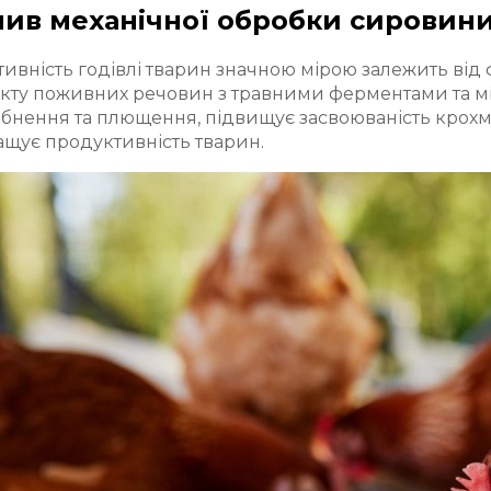
ив механічної обробки сировини
ивність годівлі тварин значною мірою залежить від 
кту поживних речовин з травними ферментами та м
бнення та плющення, підвищує засвоюваність крохмал
щує продуктивність тварин.