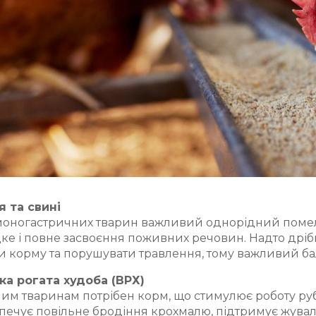
я та свині
оногастричних тварин важливий однорідний помел с
е і повне засвоєння поживних речовин. Надто дріб
и корму та порушувати травлення, тому важливий ба
ка рогата худоба (ВРХ)
м тваринам потрібен корм, що стимулює роботу руб
печує повільне бродіння крохмалю, підтримує жуваль