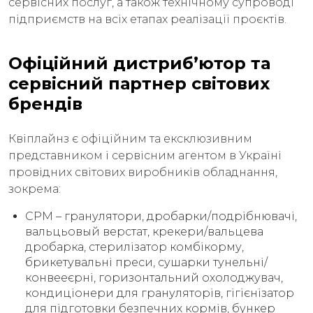
сервісних послуг, а також технічному супроводі
підприємств на всіх етапах реалізації проєктів.
Офіційний дистриб’ютор та
сервісний партнер світових
брендів
Квіплайнз є офіційним та ексклюзивним
представником і сервісним агентом в Україні
провідних світових виробників обладнання,
зокрема:
CPM – гранулятори, дробарки/подрібнювачі,
вальцьовый верстат, крекери/вальцева
дробарка, стерилізатор комбікорму,
брикетувальні преси, сушарки тунельні/
конвееєрні, горизонтальний охолоджувач,
кондиціонери для грануляторів, гігієнізатор
для підготовки безпечних кормів, бункер