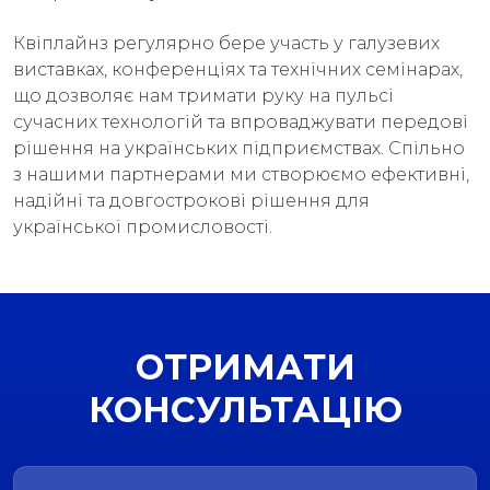
Квіплайнз регулярно бере участь у галузевих
виставках, конференціях та технічних семінарах,
що дозволяє нам тримати руку на пульсі
сучасних технологій та впроваджувати передові
рішення на українських підприємствах. Спільно
з нашими партнерами ми створюємо ефективні,
надійні та довгострокові рішення для
української промисловості.
ОТРИМАТИ
КОНСУЛЬТАЦІЮ