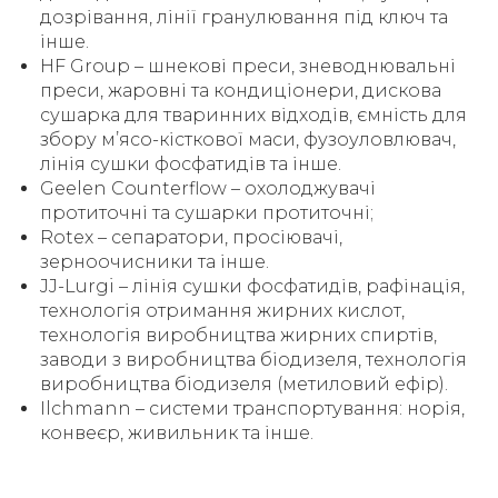
дозрівання, лінії гранулювання під ключ та
інше.
HF Group – шнекові преси, зневоднювальні
преси, жаровні та кондиціонери, дискова
сушарка для тваринних відходів, ємність для
збору м’ясо-кісткової маси, фузоуловлювач,
лінія сушки фосфатидів та інше.
Geelen Counterflow – охолоджувачі
протиточні та сушарки протиточні;
Rotex – сепаратори, просіювачі,
зерноочисники та інше.
JJ-Lurgi – лінія сушки фосфатидів, рафінація,
технологія отримання жирних кислот,
технологія виробництва жирних спиртів,
заводи з виробництва біодизеля, технологія
виробництва біодизеля (метиловий ефір).
Ilchmann – системи транспортування: норія,
конвеєр, живильник та інше.