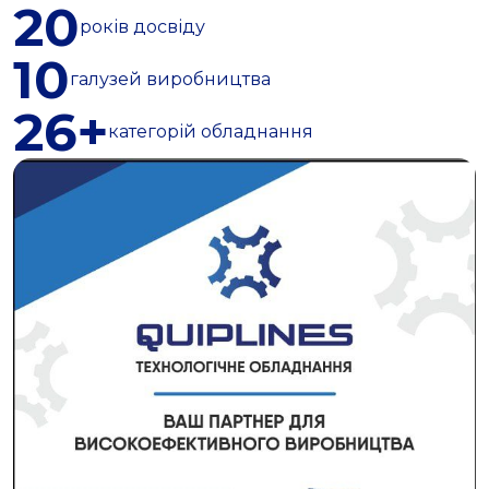
20
років досвіду
10
галузей виробництва
26+
категорій обладнання