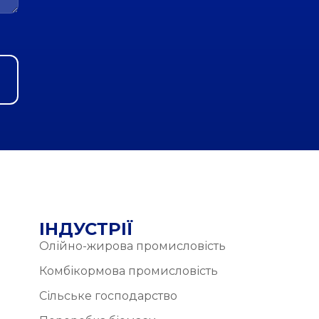
ІНДУСТРІЇ
Олійно-жирова промисловість
Комбікормова промисловість
Сільське господарство