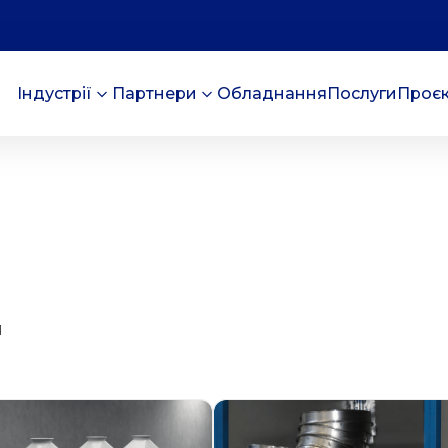
Індустрії
Партнери
Обладнання
Послуги
Проє
я