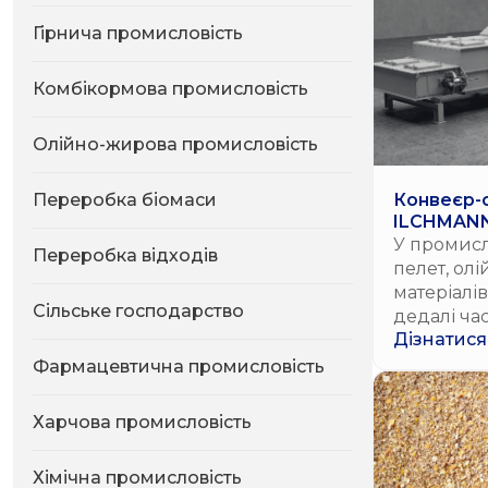
Гірнича промисловість
Комбікормова промисловість
Олійно-жирова промисловість
Переробка біомаси
Конвеєр-
ILCHMANN:
для делік
У промис
Переробка відходів
сипучих м
пелет, олі
матеріалі
Сільське господарство
дедалі час
Дізнатися
термічною
виклики т
Фармацевтична промисловість
гарячий п
розкришит
Харчова промисловість
обладнан
простір ц
Хімічна промисловість
рішення ц