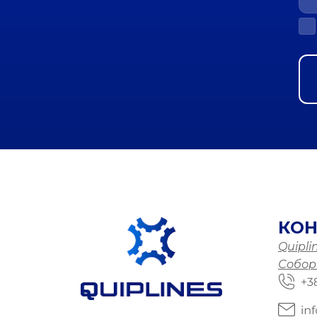
КОН
Quiplin
Соборн