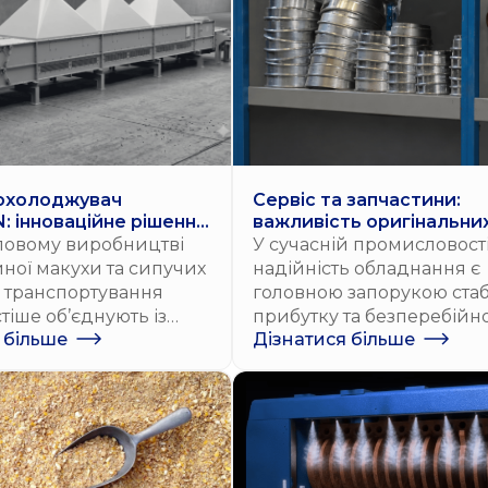
охолоджувач
Сервіс та запчастини:
 інноваційне рішення
важливість оригінальни
атної обробки
деталей
ловому виробництві
У сучасній промисловост
атеріалів
йної макухи та сипучих
надійність обладнання є
в транспортування
головною запорукою стаб
тіше об’єднують із
прибутку та безперебійн
 більше
Дізнатися більше
 обробкою. Головні
виробництва. Обслугову
ут — охолодити
просіювачів оригінальн
родукт рівномірно, не
запчастинами (OEM), рег
и його та вписати
технічні візити та довгос
ня в обмежений
пакети сервісу не лише
еху. Безкомпромісне
збільшують довговічність
их завдань пропонує
машин, а й максимізують