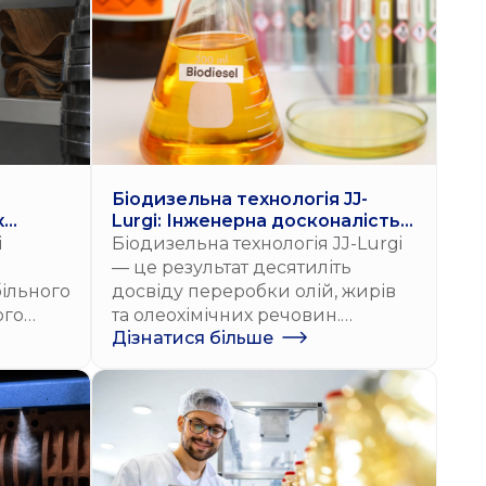
Біодизельна технологія JJ-
х
Lurgi: Інженерна досконалість
та світові стандарти
і
Біодизельна технологія JJ-Lurgi
виробництва
— це результат десятиліть
ільного
досвіду переробки олій, жирів
ого
та олеохімічних речовин.
Дізнатися більше
вання
Компанія JJ-Lurgi проєктує
ими
біодизельні установки понад 25
улярні
років, постійно вдосконалюючи
трокові
процеси для досягнення
максимальної надійності.
Інженерний підхід компанії
дозволяє максимізувати