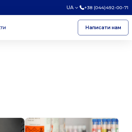
UA
+38 (044)492-00-71
кти
Написати нам