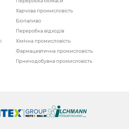
Переробка біомаси
Харчова промисловість
Біопаливо
Переробка відходів
і
Хімічна промисловість
Фармацевтична промисловість
Гірничодобувна промисловість