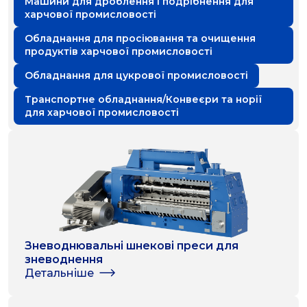
Машини для дроблення і подрібнення для
харчової промисловості
Обладнання для просіювання та очищення
продуктів харчової промисловості
Обладнання для цукрової промисловості
Транспортне обладнання/Конвеєри та норії
для харчової промисловості
Зневоднювальні шнекові преси для
зневоднення
Детальніше