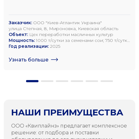
Заказчик:
ООО "Киев-Атлантик Украина"
улица Степная, 8, Мироновка, Киевская область
Объект:
Цех переработки масличных культур
Мощность:
1000 т/сутки за семенами сои; 750 т/сутки
за семенами рапса; 1200 т/сутки по семенам
Год реализации:
2025
подсолнечника
Узнать больше
НАШИ ПРЕИМУЩЕСТВА
ООО «Квиплайнз» предлагает комплексное
решение: от подбора и поставки