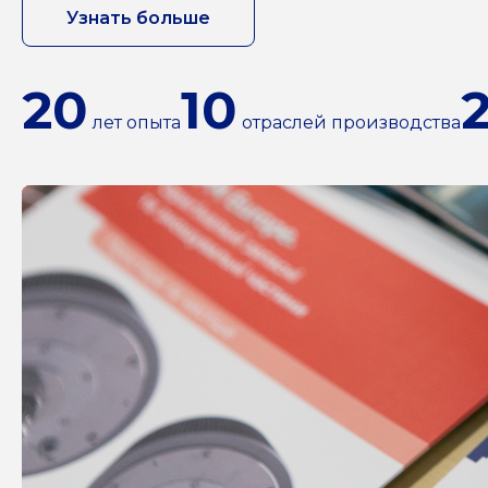
Узнать больше
20
10
лет опыта
отраслей производства