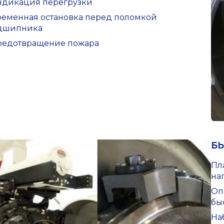
Индикация перегрузки
Временная остановка перед поломкой
дшипника
Предотвращение пожара
Б
Пл
на
Оп
бы
На