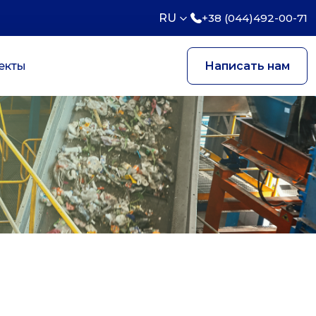
RU
+38 (044)492-00-71
екты
Написать нам