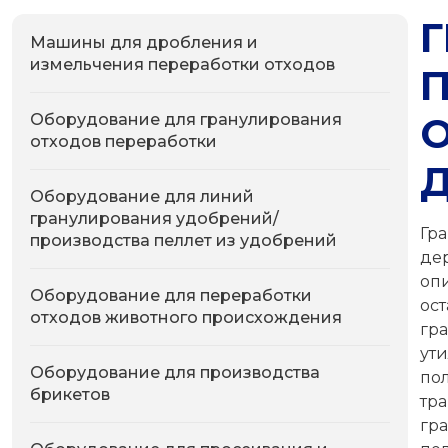
Машины для дробления и
измельчения переработки отходов
Оборудование для гранулирования
отходов переработки
Оборудование для линий
гранулирования удобрений/
Гр
производства пеллет из удобрений
де
оп
Оборудование для переработки
ос
отходов животного происхождения
гр
ут
Оборудование для производства
по
брикетов
тр
гр