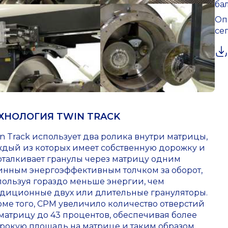
ба
Оп
се
ХНОЛОГИЯ TWIN TRACK
n Track использует два ролика внутри матрицы,
ждый из которых имеет собственную дорожку и
оталкивает гранулы через матрицу одним
инным энергоэффективным толчком за оборот,
пользуя гораздо меньше энергии, чем
адиционные двух или длительные грануляторы.
оме того, CPM увеличило количество отверстий
матрицу до 43 процентов, обеспечивая более
рокую площадь на матрице и таким образом