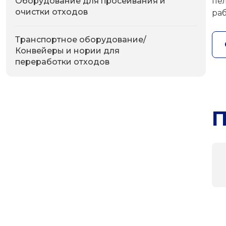
Оборудование для просеивания и
пе
очистки отходов
ра
Транспортное оборудование/
Конвейеры и нории для
переработки отходов
П