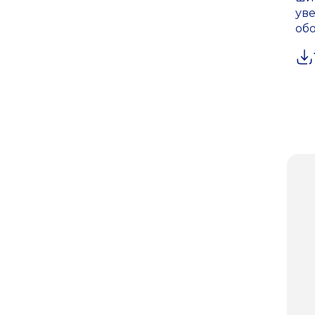
уве
об