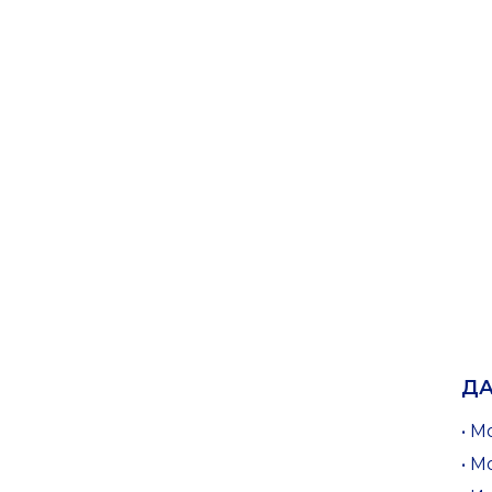
ДА
• 
• 