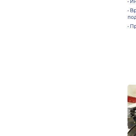
• 
• 
по
• 