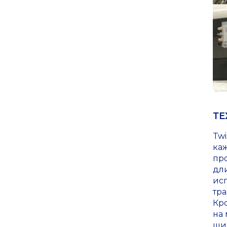
ТЕ
Twi
ка
пр
дл
ис
тр
Кр
на 
ши