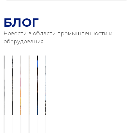
БЛОГ
Новости в области промышленности и
оборудования
Конвейер-
Сервис
Биодизельная
Современные
Устройство
Оборудование
охладитель
и
технология
технологии
очистки
для