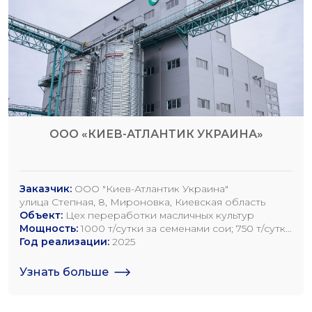
ООО «КИЕВ-АТЛАНТИК УКРАИНА»
Заказчик:
ООО "Киев-Атлантик Украина"
улица Степная, 8, Мироновка, Киевская область
Объект:
Цех переработки масличных культур
Мощность:
1000 т/сутки за семенами сои; 750 т/сутки
за семенами рапса; 1200 т/сутки по семенам
Год реализации:
2025
подсолнечника
Узнать больше