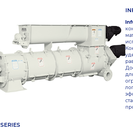
IN
Inf
ко
ма
ис
Ко
уд
ра
До
дл
ог
ло
эф
ст
пр
 SERIES