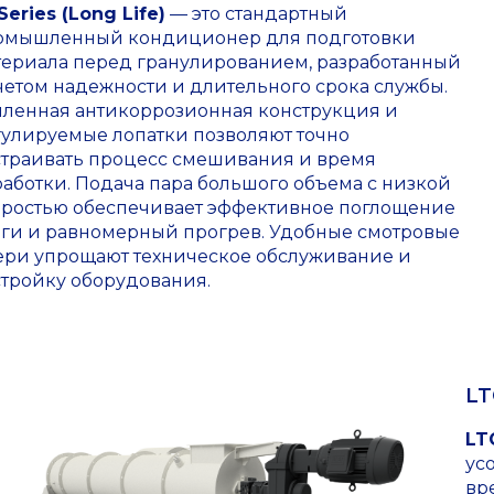
Series (Long Life)
— это стандартный
омышленный кондиционер для подготовки
териала перед гранулированием, разработанный
четом надежности и длительного срока службы.
иленная антикоррозионная конструкция и
гулируемые лопатки позволяют точно
страивать процесс смешивания и время
аботки. Подача пара большого объема с низкой
оростью обеспечивает эффективное поглощение
аги и равномерный прогрев. Удобные смотровые
ери упрощают техническое обслуживание и
стройку оборудования.
LT
LT
ус
вр