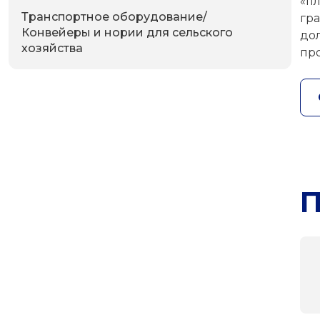
«п
Транспортное оборудование/
гр
Конвейеры и нории для сельского
до
хозяйства
пр
П