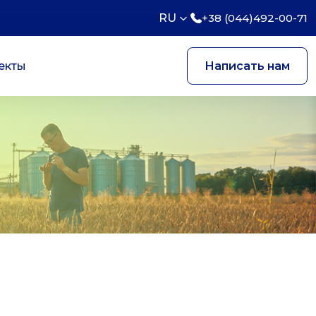
RU
+38 (044)492-00-71
екты
Написать нам