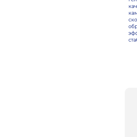
кач
ка
ск
обр
эф
ст