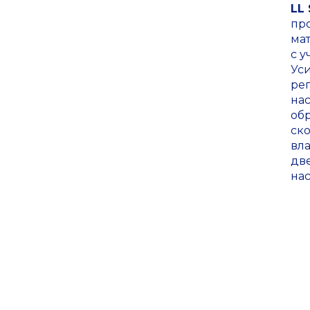
LL 
пр
ма
с у
Ус
ре
на
обр
ск
вл
дв
на