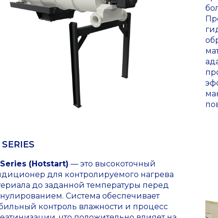
бо
Пр
ги
об
ма
ад
пр
эф
ма
по
 SERIES
Series (Hotstart)
— это высокоточный
ндиционер для контролируемого нагрева
териала до заданной температуры перед
анулированием. Система обеспечивает
абильный контроль влажности и процесс
еатинизации, что положительно влияет на