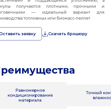
ластичным» и поддающимся уплотнению, а
анулы получаются плотными, прочными и
лговечными — идеальный вариант для
оизводства топливных или биомасс‑пеллет.
Оставить заявку
Скачать брошюру
реимущества
Равномерное
Точный кон
кондиционирование
влажнос
материала