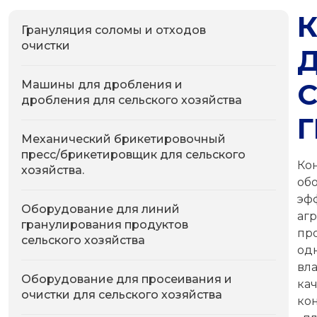
Грануляция соломы и отходов
очистки
Машины для дробления и
дробления для сельского хозяйства
Механический брикетировочный
пресс/брикетировщик для сельского
Ко
хозяйства.
об
эф
Оборудование для линий
аг
гранулирования продуктов
пр
сельского хозяйства
од
вл
Оборудование для просеивания и
ка
очистки для сельского хозяйства
ко