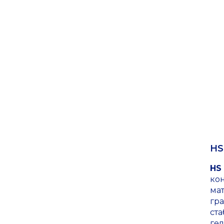
HS
HS 
ко
ма
гр
ст
гел