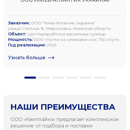
ООО «КИЕВ-АТЛАНТИК УКРАИНА»
Заказчик:
ООО "Киев-Атлантик Украина"
улица Степная, 8, Мироновка, Киевская область
Объект:
Цех переработки масличных культур
Мощность:
1000 т/сутки за семенами сои; 750 т/сутки
за семенами рапса; 1200 т/сутки по семенам
Год реализации:
2025
подсолнечника
Узнать больше
НАШИ ПРЕИМУЩЕСТВА
ООО «Квиплайнз» предлагает комплексное
решение: от подбора и поставки