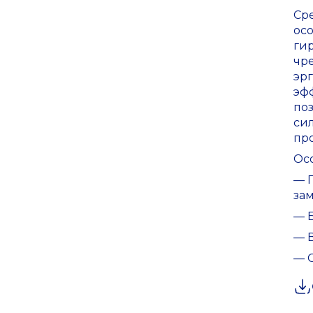
Ср
ос
ги
чр
эр
эф
по
си
про
Ос
— П
за
— Б
— 
— 