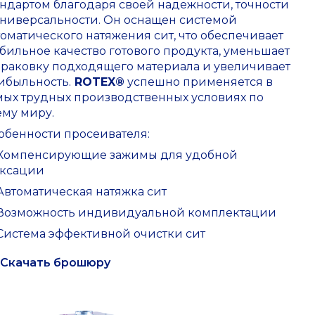
андартом благодаря своей надежности, точности
универсальности. Он оснащен системой
томатического натяжения сит, что обеспечивает
абильное качество готового продукта, уменьшает
браковку подходящего материала и увеличивает
ибыльность.
ROTEX®
успешно применяется в
мых трудных производственных условиях по
ему миру.
обенности просеивателя:
Компенсирующие зажимы для удобной
ксации
Автоматическая натяжка сит
Возможность индивидуальной комплектации
Система эффективной очистки сит
Скачать брошюру