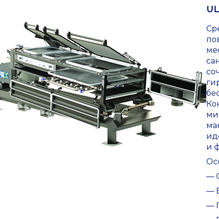
UL
Ср
по
ме
са
со
ги
бе
Ко
ми
ма
ид
и 
Ос
— 
— 
— 