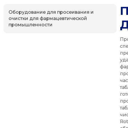
Оборудование для просеивания и
очистки для фармацевтической
промышленности
П
с
пр
уд
фа
пр
ча
та
го
пр
та
чи
Ro