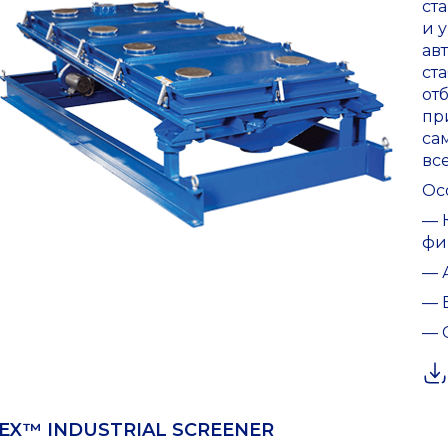
ст
и 
ав
ст
от
пр
са
вс
Ос
— 
фи
— 
— 
— 
EX™ INDUSTRIAL SCREENER