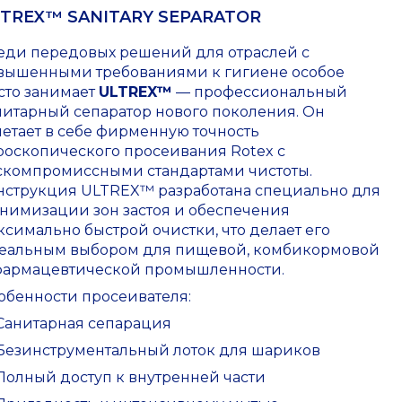
TREX™ SANITARY SEPARATOR
еди передовых решений для отраслей с
вышенными требованиями к гигиене особое
сто занимает
ULTREX™
— профессиональный
нитарный сепаратор нового поколения. Он
четает в себе фирменную точность
роскопического просеивания Rotex с
скомпромиссными стандартами чистоты.
нструкция ULTREX™ разработана специально для
нимизации зон застоя и обеспечения
ксимально быстрой очистки, что делает его
еальным выбором для пищевой, комбикормовой
фармацевтической промышленности.
обенности просеивателя:
Санитарная сепарация
Безинструментальный лоток для шариков
Полный доступ к внутренней части