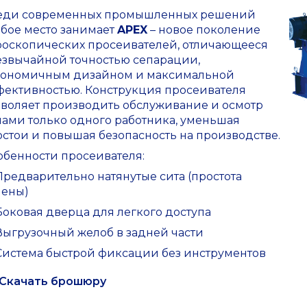
еди современных промышленных решений
обое место занимает
APEX
– новое поколение
роскопических просеивателей, отличающееся
езвычайной точностью сепарации,
гономичным дизайном и максимальной
фективностью. Конструкция просеивателя
зволяет производить обслуживание и осмотр
лами только одного работника, уменьшая
стои и повышая безопасность на производстве.
обенности просеивателя:
редварительно натянутые сита (простота
мены)
оковая дверца для легкого доступа
Выгрузочный желоб в задней части
Система быстрой фиксации без инструментов
Скачать брошюру