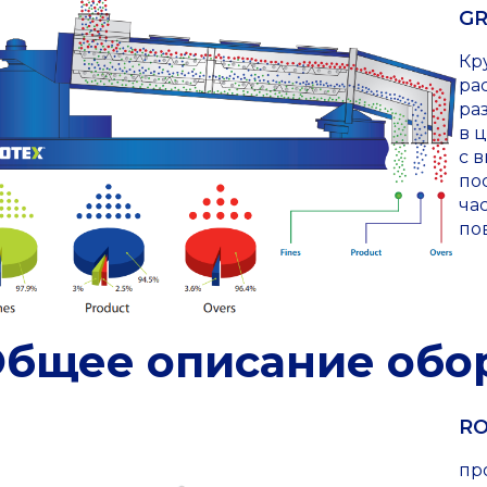
G
Кр
ра
ра
в 
с 
по
ча
по
бщее описание обо
RO
пр