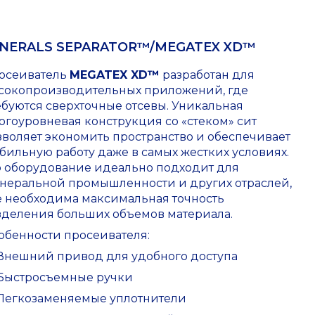
NERALS SEPARATOR™/MEGATEX XD™
осеиватель
MEGATEX XD™
разработан для
сокопроизводительных приложений, где
ебуются сверхточные отсевы. Уникальная
огоуровневая конструкция со «стеком» сит
зволяет экономить пространство и обеспечивает
абильную работу даже в самых жестких условиях.
о оборудование идеально подходит для
неральной промышленности и других отраслей,
е необходима максимальная точность
зделения больших объемов материала.
обенности просеивателя:
Внешний привод для удобного доступа
Быстросъемные ручки
Легкозаменяемые уплотнители