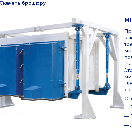
Скачать брошюру
MI
Пр
вы
тр
мн
по
ст
Эт
ми
гд
ра
Ос
— 
— 
— 