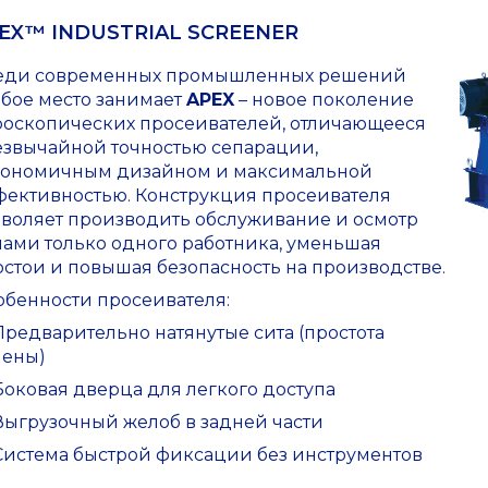
EX™ INDUSTRIAL SCREENER
еди современных промышленных решений
обое место занимает
APEX
– новое поколение
роскопических просеивателей, отличающееся
езвычайной точностью сепарации,
гономичным дизайном и максимальной
фективностью. Конструкция просеивателя
зволяет производить обслуживание и осмотр
лами только одного работника, уменьшая
стои и повышая безопасность на производстве.
обенности просеивателя:
редварительно натянутые сита (простота
мены)
оковая дверца для легкого доступа
Выгрузочный желоб в задней части
Система быстрой фиксации без инструментов