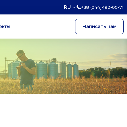
RU
+38 (044)492-00-71
екты
Написать нам