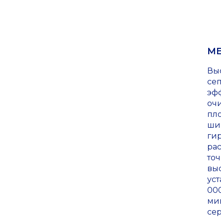
ME
Вы
се
эф
очи
пл
ши
ги
рас
то
выс
ус
000
ми
сер