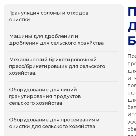
Грануляция соломы и отходов
очистки
Машины для дробления и
дробления для сельского хозяйства
Пр
Механический брикетировочный
пр
пресс/брикетировщик для сельского
дл
хозяйства.
и 
по
Оборудование для линий
од
гранулирования продуктов
дл
сельского хозяйства
бе
Ис
Оборудование для просеивания и
эф
очистки для сельского хозяйства
об