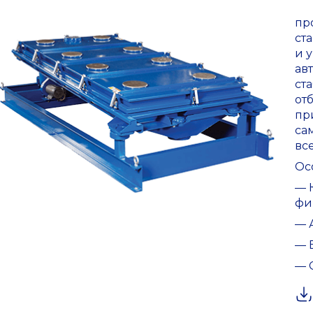
пр
ст
и 
ав
ст
от
пр
са
вс
Ос
— 
фи
— 
— 
— 