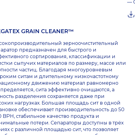
— 
GATEX GRAIN CLEANER™
сокопроизводительный зерноочистительный
паратор предназначен для быстрого и
фективного сортирования, классификации и
стки сыпучих материалов по размеру, массе или
отности частиц. Благодаря многоуровневым
роким ситам и длительному низкочастотному
рационному движению материал равномерно
пределяется, сита эффективно очищаются, а
чность разделения сохраняется даже при
оких нагрузках. Большая площадь сит в одной
тановке обеспечивает производительность до 50
 BPH, стабильное качество продукта и
нимальные потери. Сепараторы доступны в трёх
иях с различной площадью сит, что позволяет