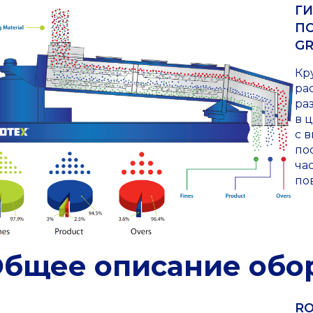
Г
П
G
Кр
ра
ра
в 
с 
по
ча
по
бщее описание обо
RO