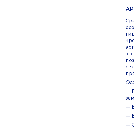
AP
Ср
ос
ги
чр
эр
эф
по
си
про
Ос
— П
за
— Б
— 
— 