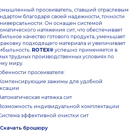
омышленный просеиватель, ставший отраслевым
андартом благодаря своей надежности, точности
универсальности. Он оснащен системой
томатического натяжения сит, что обеспечивает
абильное качество готового продукта, уменьшает
браковку подходящего материала и увеличивает
ибыльность.
ROTEX®
успешно применяется в
мых трудных производственных условиях по
ему миру.
обенности просеивателя:
Компенсирующие зажимы для удобной
ксации
Автоматическая натяжка сит
Возможность индивидуальной комплектации
Система эффективной очистки сит
Скачать брошюру