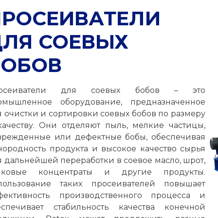
ПРОСЕИВАТЕЛИ
ДЛЯ СОЕВЫХ
БОБОВ
осеиватели для соевых бобов – это
омышленное оборудование, предназначенное
я очистки и сортировки соевых бобов по размеру
качеству. Они отделяют пыль, мелкие частицы,
врежденные или дефектные бобы, обеспечивая
нородность продукта и высокое качество сырья
я дальнейшей переработки в соевое масло, шрот,
лковые концентраты и другие продукты.
пользование таких просеивателей повышает
фективность производственного процесса и
еспечивает стабильность качества конечной