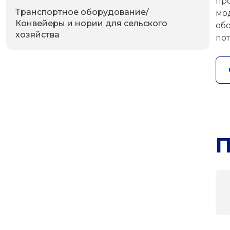
пр
Транспортное оборудование/
мо
Конвейеры и нории для сельского
об
хозяйства
по
П