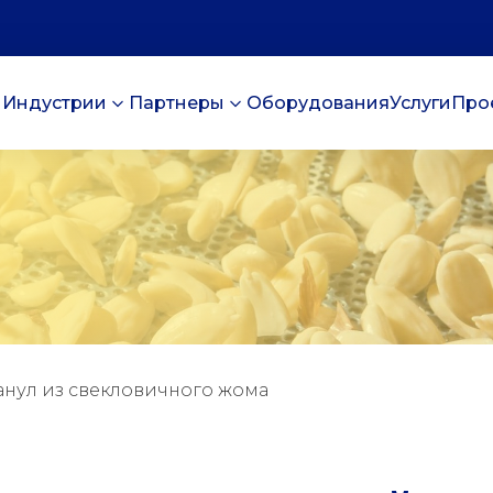
Индустрии
Партнеры
Оборудования
Услуги
Про
анул из свекловичного жома