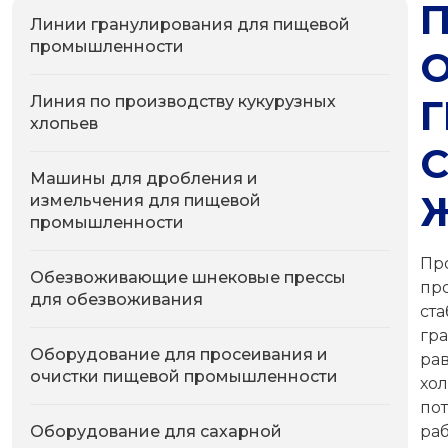
Линии гранулирования для пищевой
промышленности
Г
Линия по производству кукурузных
хлопьев
Машины для дробления и
измельчения для пищевой
промышленности
Пр
Обезвоживающие шнековые прессы
пр
для обезвоживания
ст
гр
Оборудование для просеивания и
ра
очистки пищевой промышленности
хо
по
Оборудование для сахарной
ра