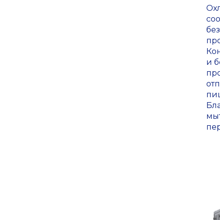
Ох
соо
бе
пр
Ко
и б
пр
от
пи
Бл
мы
пе