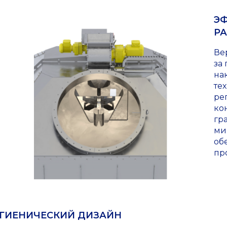
Э
Р
Ве
за
на
те
ре
ко
гр
ми
об
пр
ГИЕНИЧЕСКИЙ ДИЗАЙН