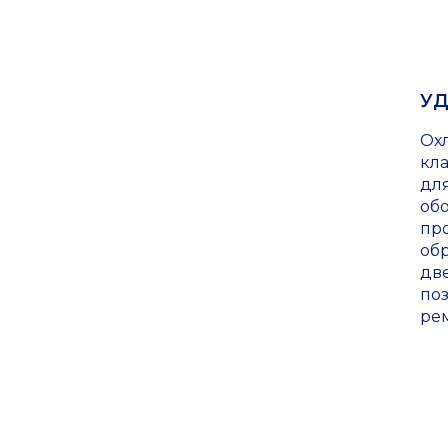
УД
Ох
кл
дл
об
про
об
дв
по
рем