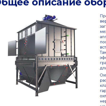
бщее описание обо
Пр
ве
за
ме
ап
по
вс
Та
эф
гр
дл
Ох
ра
кл
га
ох
не