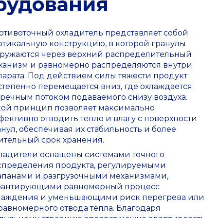
рудования
отивоточный охладитель представляет собой
ртикальную конструкцию, в которой гранулы
гружаются через верхний распределительный
ханизм и равномерно распределяются внутри
парата. Под действием силы тяжести продукт
степенно перемещается вниз, где охлаждается
тречным потоком подаваемого снизу воздуха.
кой принцип позволяет максимально
фективно отводить тепло и влагу с поверхности
анул, обеспечивая их стабильность и более
ительный срок хранения.
ладители оснащены системами точного
спределения продукта, регулируемыми
апанами и разгрузочными механизмами,
рантирующими равномерный процесс
лаждения и уменьшающими риск перегрева или
равномерного отвода тепла. Благодаря