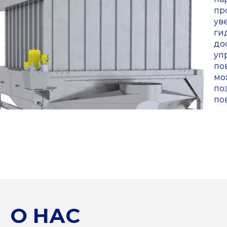
пр
ув
ги
до
уп
по
мо
по
по
О НАС