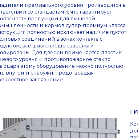
ладители премиального уровня производятся в
тветствии со стандартами, что гарантирует
зопасность продукции для пищевой
омышленности и кормов супер-премиум класса.
нструкция полностью исключает наличие пустот
олтовых соединений в зонах контакта с
одуктом, все швы сплошь сварены и
полированы. Для дверей применяется пластик
щевого уровня и противопожарное стекло.
агодаря этому оборудование можно полностью
ть внутри и снаружи, предотвращая
рекрестное загрязнение.
ГИ
Ко
де
па