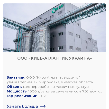
ООО «КИЕВ-АТЛАНТИК УКРАИНА»
Заказчик:
ООО "Киев-Атлантик Украина"
улица Степная, 8, Мироновка, Киевская область
Объект:
Цех переработки масличных культур
Мощность:
1000 т/сутки за семенами сои; 750 т/сутки
за семенами рапса; 1200 т/сутки по семенам
Год реализации:
2025
подсолнечника
Узнать больше