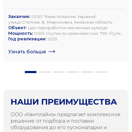
Заказчик:
ООО "Киев-Атлантик Украина"
улица Степная, 8, Мироновка, Киевская область
Объект:
Цех переработки масличных культур
Мощность:
1000 т/сутки за семенами сои; 750 т/сутки
за семенами рапса; 1200 т/сутки по семенам
Год реализации:
2025
подсолнечника
Узнать больше
НАШИ ПРЕИМУЩЕСТВА
ООО «Квиплайнз» предлагает комплексное
решение: от подбора и поставки
оборудования до его пусконаладки и