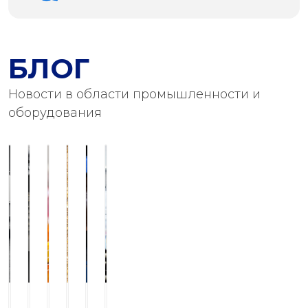
БЛОГ
Новости в области промышленности и
оборудования
Конвейер-
Сервис
Биодизельная
Современные
Устройство
Оборудование