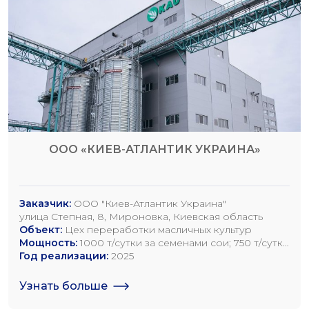
ООО «КИЕВ-АТЛАНТИК УКРАИНА»
Заказчик:
ООО "Киев-Атлантик Украина"
улица Степная, 8, Мироновка, Киевская область
Объект:
Цех переработки масличных культур
Мощность:
1000 т/сутки за семенами сои; 750 т/сутки
за семенами рапса; 1200 т/сутки по семенам
Год реализации:
2025
подсолнечника
Узнать больше