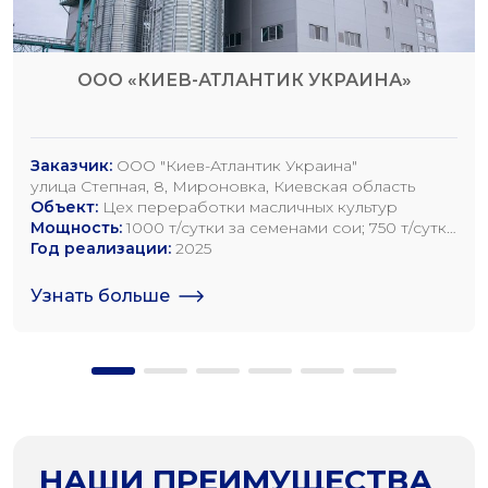
ООО «КИЕВ-АТЛАНТИК УКРАИНА»
Заказчик:
ООО "Киев-Атлантик Украина"
улица Степная, 8, Мироновка, Киевская область
Объект:
Цех переработки масличных культур
Мощность:
1000 т/сутки за семенами сои; 750 т/сутки
за семенами рапса; 1200 т/сутки по семенам
Год реализации:
2025
подсолнечника
Узнать больше
НАШИ ПРЕИМУЩЕСТВА