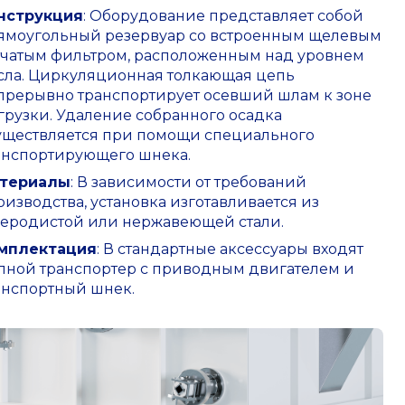
нструкция
: Оборудование представляет собой
ямоугольный резервуар со встроенным щелевым
тчатым фильтром, расположенным над уровнем
сла
.
Циркуляционная толкающая цепь
прерывно транспортирует осевший шлам к зоне
грузки
.
Удаление собранного осадка
уществляется при помощи специального
анспортирующего шнека
.
териалы
: В зависимости от требований
оизводства, установка изготавливается из
леродистой или нержавеющей стали
.
мплектация
: В стандартные аксессуары входят
пной транспортер с приводным двигателем и
анспортный шнек
.