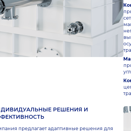
Ко
пр
се
ма
не
вы
ос
тр
Ма
пр
уг
Ко
це
тр
ДИВИДУАЛЬНЫЕ РЕШЕНИЯ И
ФЕКТИВНОСТЬ
мпания предлагает адаптивные решения для