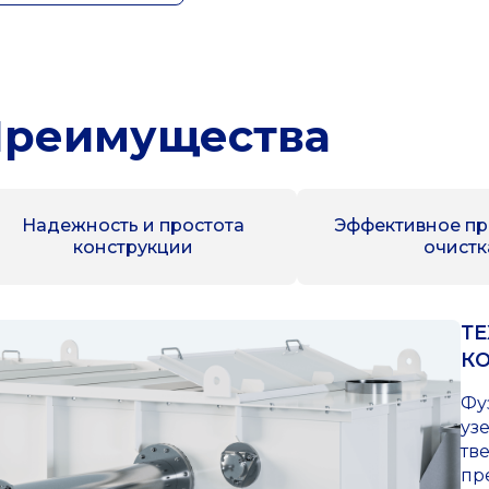
реимущества
Надежность и простота
Эффективное п
конструкции
очистк
Т
К
Фу
уз
тв
пр