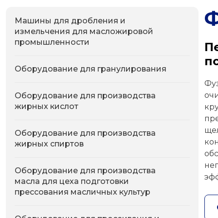
Машины для дробления и
измельчения для масложировой
промышленности
П
п
Оборудование для гранулирования
Фу
оч
Оборудование для производства
жирных кислот
кр
пр
ще
Оборудование для производства
ко
жирных спиртов
об
не
Оборудование для производства
эф
масла для цеха подготовки
прессования масличных культур