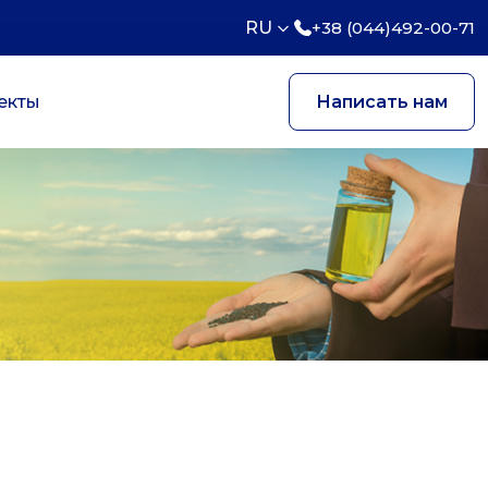
RU
+38 (044)492-00-71
екты
Написать нам