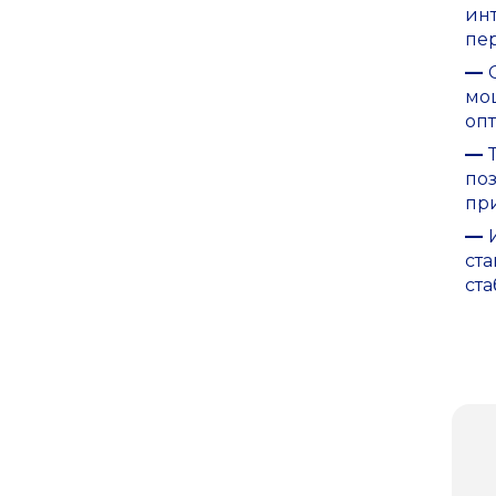
ин
пе
—
мо
оп
—
по
пр
—
ст
ст