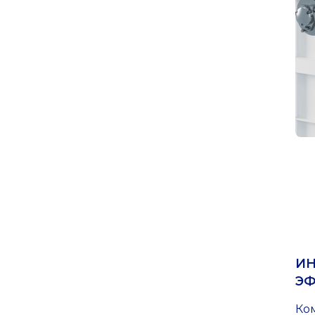
ИН
ЭФ
Ко