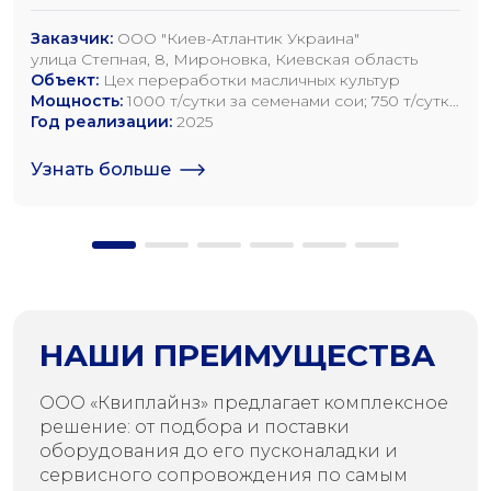
Заказчик:
ООО "Киев-Атлантик Украина"
улица Степная, 8, Мироновка, Киевская область
Объект:
Цех переработки масличных культур
Мощность:
1000 т/сутки за семенами сои; 750 т/сутки
за семенами рапса; 1200 т/сутки по семенам
Год реализации:
2025
подсолнечника
Узнать больше
НАШИ ПРЕИМУЩЕСТВА
ООО «Квиплайнз» предлагает комплексное
решение: от подбора и поставки
оборудования до его пусконаладки и
сервисного сопровождения по самым