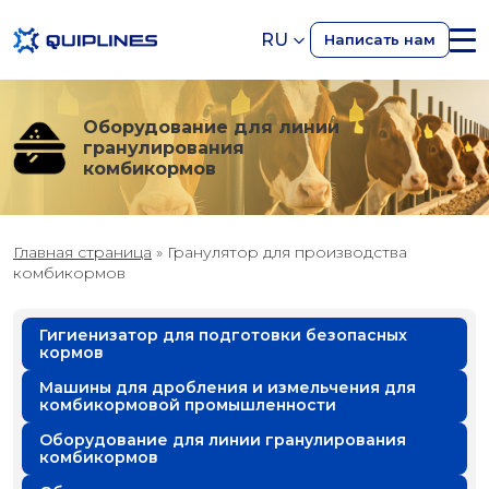
RU
Написать нам
Оборудование для линии
гранулирования
комбикормов
Главная страница
»
Гранулятор для производства
комбикормов
Гигиенизатор для подготовки безопасных
кормов
Машины для дробления и измельчения для
комбикормовой промышленности
Оборудование для линии гранулирования
комбикормов