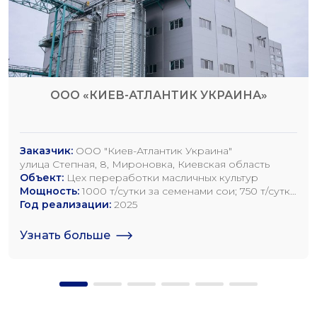
ООО «КИЕВ-АТЛАНТИК УКРАИНА»
Заказчик:
ООО "Киев-Атлантик Украина"
улица Степная, 8, Мироновка, Киевская область
Объект:
Цех переработки масличных культур
Мощность:
1000 т/сутки за семенами сои; 750 т/сутки
за семенами рапса; 1200 т/сутки по семенам
Год реализации:
2025
подсолнечника
Узнать больше