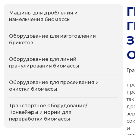
Машины для дробления и
измельчения биомассы
Оборудование для изготовления
брикетов
Оборудование для линий
гранулирования биомассы
Гр
—
Оборудование для просеивания и
пр
очистки биомассы
пр
та
Транспортное оборудование/
др
Конвейеры и нории для
зе
переработки биомассы
сок
и 