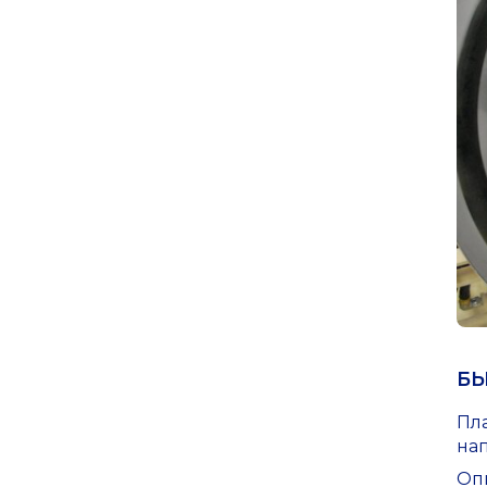
БЫ
Пл
на
Оп