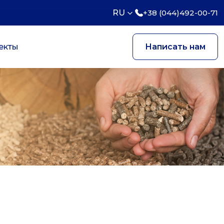
RU
+38 (044)492-00-71
екты
Написать нам