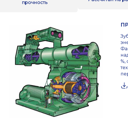
прочность
П
Зу
эн
Фа
на
%,
те
пе