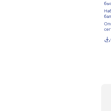
бы
На
ба
Оп
се