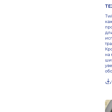
ТЕ
Twi
ка
пр
дл
ис
тр
Кр
на 
ши
уве
об