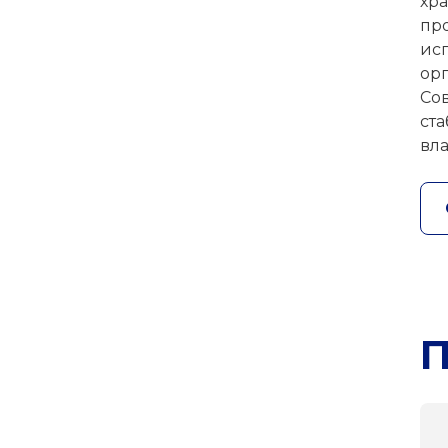
хр
пр
ис
ор
Со
ст
вл
П