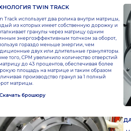
ХНОЛОГИЯ TWIN TRACK
n Track использует два ролика внутри матрицы,
ждый из которых имеет собственную дорожку и
оталкивает гранулы через матрицу одним
инным энергоэффективным толчком за оборот,
пользуя гораздо меньше энергии, чем
адиционные двух или длительные грануляторы.
оме того, CPM увеличило количество отверстий
матрицу до 43 процентов, обеспечивая более
рокую площадь на матрице и таким образом
личивая производство гранул за 1 полный
орот матрицы.
Скачать брошюру
Д