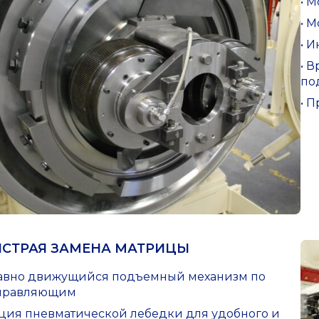
• 
• 
• 
• 
по
• 
СТРАЯ ЗАМЕНА МАТРИЦЫ
авно движущийся подъемный механизм по
правляющим
ция пневматической лебедки для удобного и