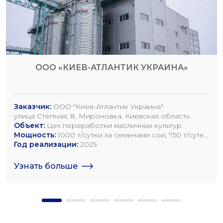
ООО «КИЕВ-АТЛАНТИК УКРАИНА»
Заказчик:
ООО "Киев-Атлантик Украина"
улица Степная, 8, Мироновка, Киевская область
Объект:
Цех переработки масличных культур
Мощность:
1000 т/сутки за семенами сои; 750 т/сутки
за семенами рапса; 1200 т/сутки по семенам
Год реализации:
2025
подсолнечника
Узнать больше