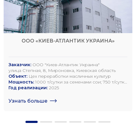
ООО «КИЕВ-АТЛАНТИК УКРАИНА»
Заказчик:
ООО "Киев-Атлантик Украина"
улица Степная, 8, Мироновка, Киевская область
Объект:
Цех переработки масличных культур
Мощность:
1000 т/сутки за семенами сои; 750 т/сутки
за семенами рапса; 1200 т/сутки по семенам
Год реализации:
2025
подсолнечника
Узнать больше