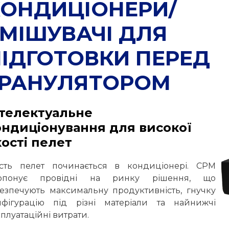
КОНДИЦІОНЕРИ/
МІШУВАЧІ ДЛЯ
ІДГОТОВКИ ПЕРЕД
ГРАНУЛЯТОРОМ
нтелектуальне
ондиціонування для високої
кості пелет
ість пелет починається в кондиціонері. CPM
опонує провідні на ринку рішення, що
безпечують максимальну продуктивність, гнучку
нфігурацію під різні матеріали та найнижчі
плуатаційні витрати.