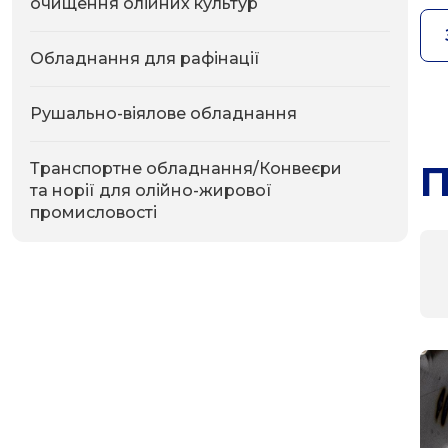
очищення олійних культур
Обладнання для рафінації
Рушально-віялове обладнання
П
Транспортне обладнання/Конвеєри
та норії для олійно-жирової
промисловості