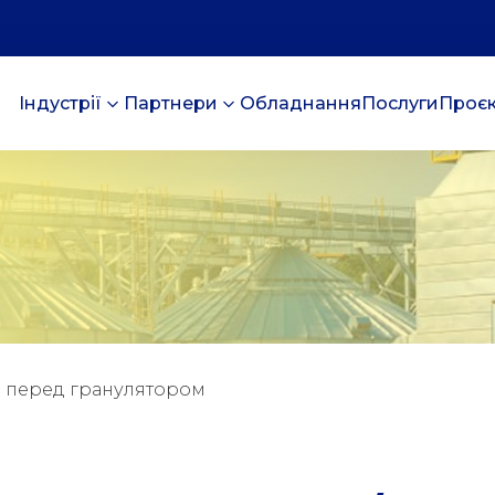
Індустрії
Партнери
Обладнання
Послуги
Проє
и перед гранулятором