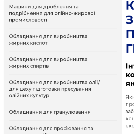
Машини для дроблення та
подрібнення для олійно-жирової
З
промисловості
П
Обладнання для виробництва
жирних кислот
Обладнання для виробництва
І
жирних спиртів
к
я
Обладнання для виробництва олії/
для цеху підготовки пресування
олійних культур
Як
пр
за
Обладнання для гранулювання
ко
екс
Обладнання для просіювання та