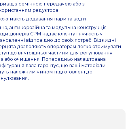
Привід з ремінною передачею або з
користанням редуктора
Можливість додавання пари та води
цна, антикорозійна та модульна конструкція
ндиціонерів СРМ надає клієнту гнучкість у
тановленні відповідно до своїх потреб. Відкидні
ерцята дозволяють операторам легко отримувати
ступ до внутрішньої частини для регулювання
ла або очищення. Попередньо налаштована
нфігурація вала гарантує, що ваші матеріали
дуть належним чином підготовлені до
анулювання.