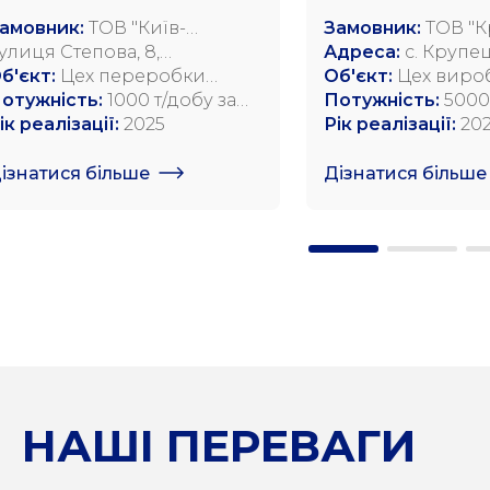
амовник:
ТОВ "Київ-
Замовник:
ТОВ "
тлантик Україна"
улиця Степова, 8,
комбікормовий з
Адреса:
с. Крупец
иронівка, Київська область
б'єкт:
Цех переробки
Радивилівський р
Об'єкт:
Цех виро
лійних культур
отужність:
1000 т/добу за
Рівненська обл., в
комбікормів
Потужність:
5000
асінням сої; 750 т/добу за
ік реалізації:
2025
69
кормів на рік
Рік реалізації:
20
асінням ріпаку; 1200 т/добу
о насінню соняшника
ізнатися більше
Дізнатися більше
НАШІ ПЕРЕВАГИ