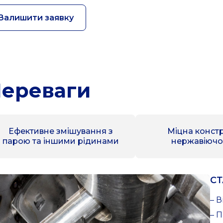
Залишити заявку
ереваги
Ефективне змішування з
Міцна констр
парою та іншими рідинами
нержавіючої
СТ
– 
– 