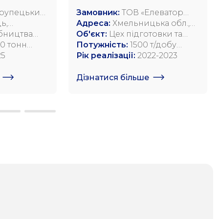
Крупецький
Замовник:
ТОВ «Елеватор
авод"
ь,
Буд Інвест»
Адреса:
Хмельницька обл.,
-н,
бництва
Старосинявський р-н, с.
Об'єкт:
Цех підготовки та
ул. Довга,
0 тонн
Адамполь, вул.
пресування олії
Потужність:
1500 т/добу
25
Староконстантинівське
переробки сої
Рік реалізації:
2022-2023
шосе, 2
Дізнатися більше