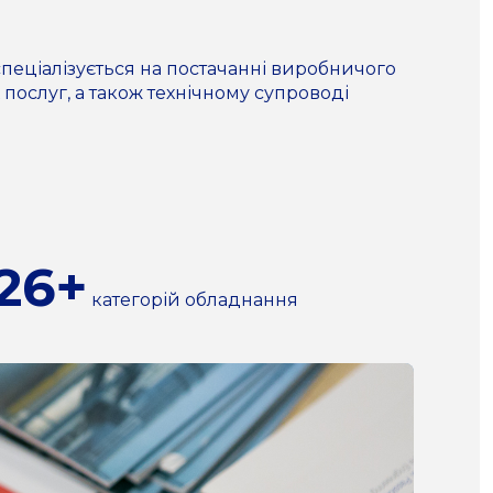
пеціалізується на постачанні виробничого
 послуг, а також технічному супроводі
26+
категорій обладнання