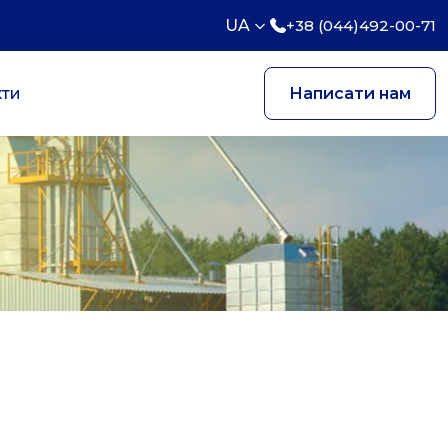
UA
+38 (044)492-00-71
кти
Написати нам