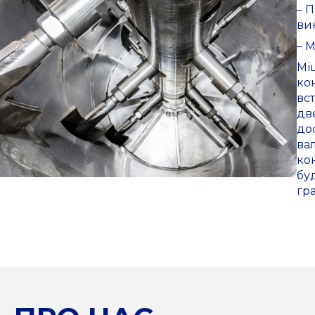
– 
ви
– 
Мі
ко
вс
дв
до
ва
ко
бу
гр