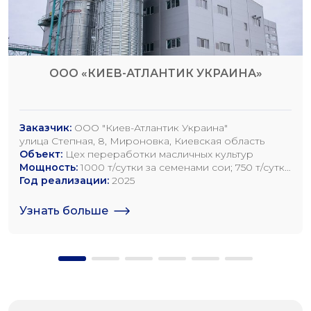
ООО «КИЕВ-АТЛАНТИК УКРАИНА»
Заказчик:
ООО "Киев-Атлантик Украина"
улица Степная, 8, Мироновка, Киевская область
Объект:
Цех переработки масличных культур
Мощность:
1000 т/сутки за семенами сои; 750 т/сутки
за семенами рапса; 1200 т/сутки по семенам
Год реализации:
2025
подсолнечника
Узнать больше