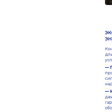
ЭК
ЭН
Ко
дл
усл
— 
пр
сил
на
— 
дви
га
об