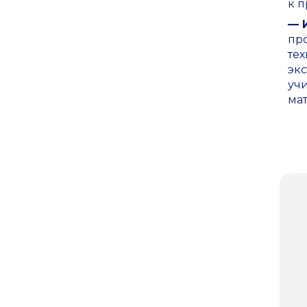
к п
— 
пр
тех
экс
уч
мат