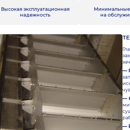
Высокая эксплуатационная
Минимальные
надежность
на обслужи
Т
Гл
за
за
— 
за
ис
чу
— 
ми
су
ра
— 