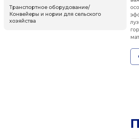
ос
Транспортное оборудование/
Конвейеры и нории для сельского
эф
хозяйства
лу
го
ма
П