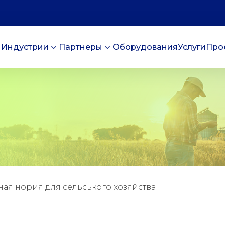
Индустрии
Партнеры
Оборудования
Услуги
Про
ая нория для сельського хозяйства