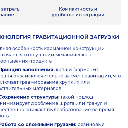
 затраты
Компактность и
вание
удобство интеграции
ЕХНОЛОГИЯ ГРАВИТАЦИОННОЙ ЗАГРУЗКИ
авная особенность карманной конструкции
ключается в отсутствии механического
черпывания продукта.
Принцип заполнения:
ковши (карманы)
полняются исключительно за счет гравитации, что
ключает травмирование хрупких или
вствительных материалов.
Сохранение структуры:
такой подход
нимизирует дробление шрота или гранул и
щественно снижает пылеобразование во время
боты.
Работа со сложными грузами:
резиновые