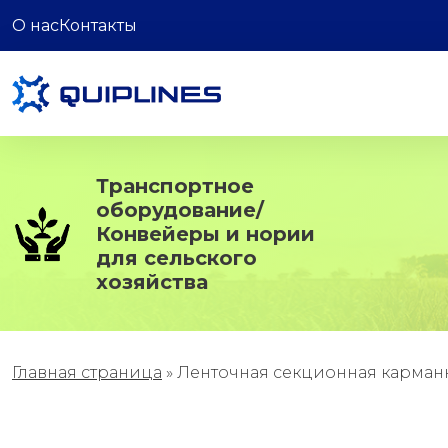
О нас
Контакты
Транспортное
оборудование/
Конвейеры и нории
для сельского
хозяйства
Главная страница
»
Ленточная секционная карманн