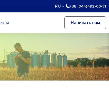
RU
+38 (044)492-00-71
екты
Написать нам