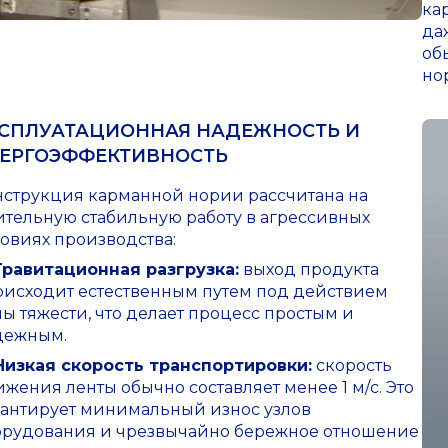
ка
да
об
но
СПЛУАТАЦИОННАЯ НАДЕЖНОСТЬ И
ЕРГОЭФФЕКТИВНОСТЬ
нструкция карманной нории рассчитана на
ительную стабильную работу в агрессивных
овиях производства:
Гравитационная разгрузка:
выход продукта
оисходит естественным путем под действием
ы тяжести, что делает процесс простым и
дежным.
Низкая скорость транспортировки:
скорость
жения ленты обычно составляет менее 1 м/с. Это
рантирует минимальный износ узлов
орудования и чрезвычайно бережное отношение