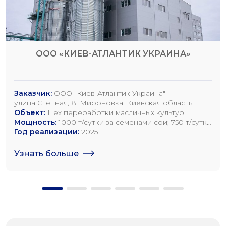
ООО «КИЕВ-АТЛАНТИК УКРАИНА»
Заказчик:
ООО "Киев-Атлантик Украина"
улица Степная, 8, Мироновка, Киевская область
Объект:
Цех переработки масличных культур
Мощность:
1000 т/сутки за семенами сои; 750 т/сутки
за семенами рапса; 1200 т/сутки по семенам
Год реализации:
2025
подсолнечника
Узнать больше