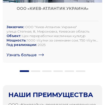
ООО «КИЕВ-АТЛАНТИК УКРАИНА»
Заказчик:
ООО "Киев-Атлантик Украина"
улица Степная, 8, Мироновка, Киевская область
Объект:
Цех переработки масличных культур
Мощность:
1000 т/сутки за семенами сои; 750 т/сутки
за семенами рапса; 1200 т/сутки по семенам
Год реализации:
2025
подсолнечника
Узнать больше
НАШИ ПРЕИМУЩЕСТВА
ООО «Квиплайнз» предлагает комплексное