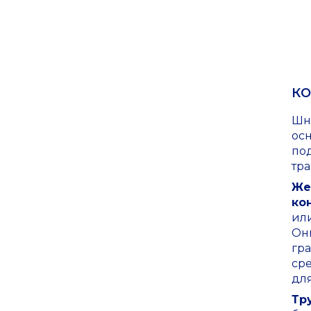
КО
Шн
ос
по
тр
Же
ко
или
Он
гр
ср
дл
Тр