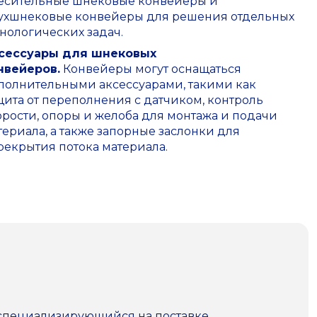
есительные шнековые конвейеры и
ухшнековые конвейеры для решения отдельных
хнологических задач.
сессуары для шнековых
нвейеров.
Конвейеры могут оснащаться
полнительными аксессуарами, такими как
щита от переполнения с датчиком, контроль
орости, опоры и желоба для монтажа и подачи
териала, а также запорные заслонки для
рекрытия потока материала.
 специализирующийся на поставке