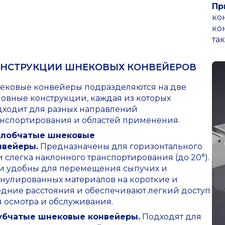
Пр
ко
ко
та
НСТРУКЦИИ ШНЕКОВЫХ КОНВЕЙЕРОВ
ековые конвейеры подразделяются на две
новные конструкции, каждая из которых
дходит для разных направлений
анспортирования и областей применения.
лобчатые шнековые
нвейеры.
Предназначены для горизонтального
 слегка наклонного транспортирования (до 20°).
и удобны для перемещения сыпучих и
анулированных материалов на короткие и
едние расстояния и обеспечивают легкий доступ
я осмотра и обслуживания.
убчатые шнековые конвейеры.
Подходят для