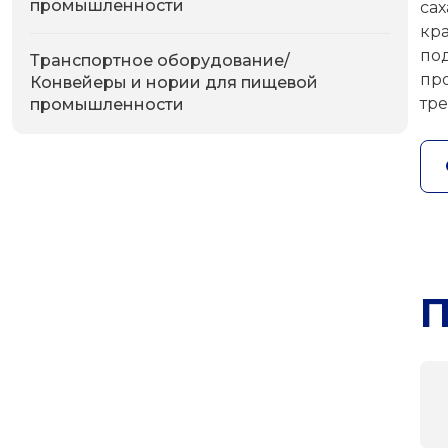
промышленности
са
кр
по
Транспортное оборудование/
пр
Конвейеры и нории для пищевой
тр
промышленности
П