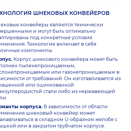
ЕХНОЛОГИЯ ШНЕКОВЫХ КОНВЕЙЕРОВ
ековые конвейеры являются технически
вершенными и могут быть оптимально
аптированы под конкретные условия
именения. Технология включает в себя
зличные компоненты.
рпус.
Корпус шнекового конвейера может быть
полнен пыленепроницаемым,
слонепроницаемым или газонепроницаемым в
висимости от требований. Он изготавливается из
рашенной или оцинкованной
зкоуглеродистой стали либо из нержавеющей
ли.
рианты корпуса.
В зависимости от области
именения шнековый конвейер может
танавливаться в складном U-образном желобе с
ышкой или в закрытом трубчатом корпусе.