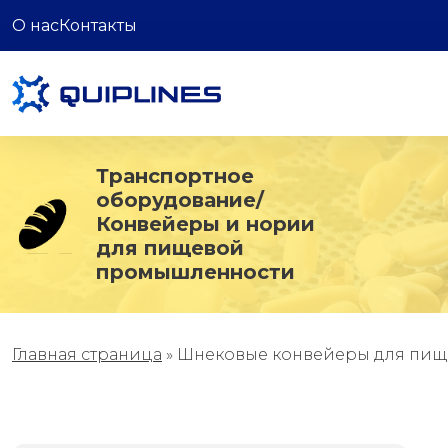
О нас
Контакты
Транспортное
оборудование/
Конвейеры и нории
для пищевой
промышленности
Главная страница
»
Шнековые конвейеры для пи