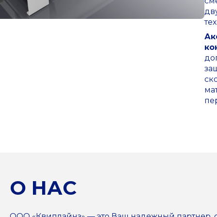
см
дв
те
Ак
ко
до
за
ск
ма
пе
О НАС
ООО «Квиплайнз» — это Ваш надежный партнер,