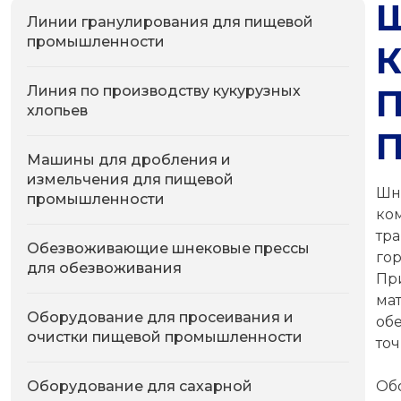
Линии гранулирования для пищевой
промышленности
Линия по производству кукурузных
хлопьев
Машины для дробления и
измельчения для пищевой
Шн
промышленности
ко
тр
Обезвоживающие шнековые прессы
го
для обезвоживания
Пр
ма
Оборудование для просеивания и
об
очистки пищевой промышленности
точ
Оборудование для сахарной
Об