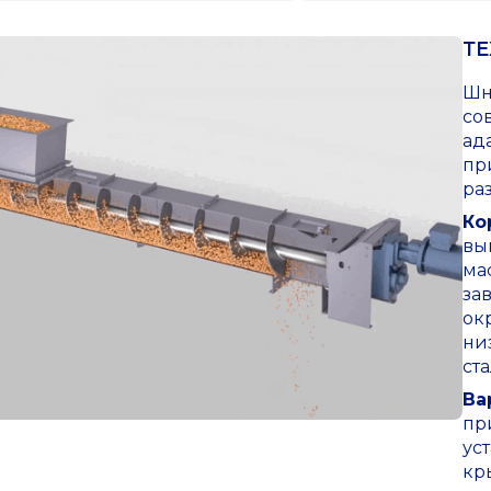
Т
Шн
со
ад
пр
ра
Ко
вы
ма
за
ок
ни
ста
Ва
пр
ус
кр