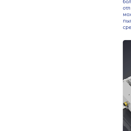
бо
от
мож
пы
ср