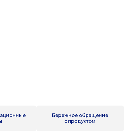
тационные
Бережное обращение
ы
с продуктом