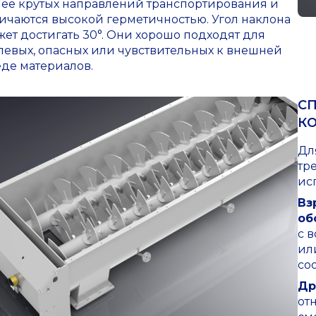
лее крутых направлений транспортирования и
личаются высокой герметичностью. Угол наклона
ет достигать 30°. Они хорошо подходят для
левых, опасных или чувствительных к внешней
еде материалов.
С
К
Дл
тр
ис
Вз
об
с 
ил
со
Др
от