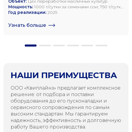
Объект:
Цех переработки масличных культур
Мощность:
1000 т/сутки за семенами сои; 750 т/сутки
за семенами рапса; 1200 т/сутки по семенам
Год реализации:
2025
подсолнечника
Узнать больше
НАШИ ПРЕИМУЩЕСТВА
ООО «Квиплайнз» предлагает комплексное
решение: от подбора и поставки
оборудования до его пусконаладки и
сервисного сопровождения по самым
высоким стандартам. Мы гарантируем
надежность, эффективность и долговечную
работу Вашего производства.