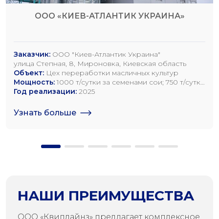
ООО «КИЕВ-АТЛАНТИК УКРАИНА»
Заказчик:
ООО "Киев-Атлантик Украина"
улица Степная, 8, Мироновка, Киевская область
Объект:
Цех переработки масличных культур
Мощность:
1000 т/сутки за семенами сои; 750 т/сутки
за семенами рапса; 1200 т/сутки по семенам
Год реализации:
2025
подсолнечника
Узнать больше
НАШИ ПРЕИМУЩЕСТВА
ООО «Квиплайнз» предлагает комплексное