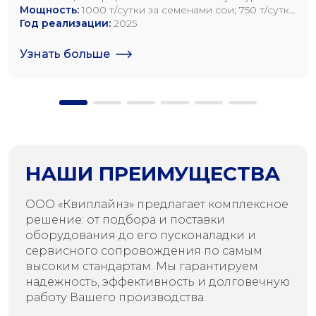
Мощность:
1000 т/сутки за семенами сои; 750 т/сутки
за семенами рапса; 1200 т/сутки по семенам
Год реализации:
2025
подсолнечника
Узнать больше
НАШИ ПРЕИМУЩЕСТВА
ООО «Квиплайнз» предлагает комплексное
решение: от подбора и поставки
оборудования до его пусконаладки и
сервисного сопровождения по самым
высоким стандартам. Мы гарантируем
надежность, эффективность и долговечную
работу Вашего производства.