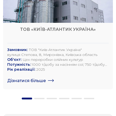
ТОВ «КИЇВ-АТЛАНТИК УКРАЇНА»
Замовник:
ТОВ "Київ-Атлантик Україна"
вулиця Степова, 8, Миронівка, Київська область
Об'єкт:
Цех переробки олійних культур
Потужність:
1000 т/добу за насінням сої; 750 т/добу
за насінням ріпаку; 1200 т/добу по насінню
Рік реалізації:
2025
соняшника
Дізнатися більше