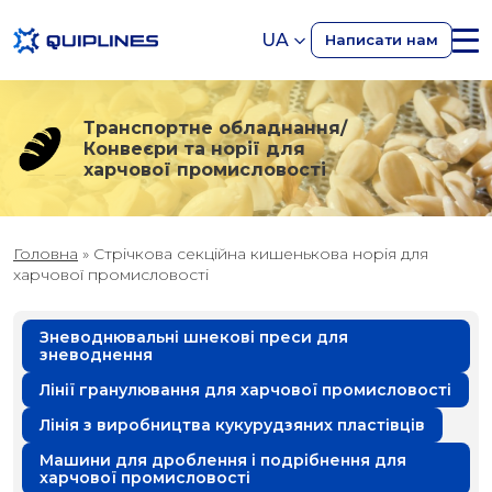
UA
Написати нам
Транспортне обладнання/
Конвеєри та норії для
харчової промисловості
Головна
»
Стрічкова секційна кишенькова норія для
харчової промисловості
Зневоднювальні шнекові преси для
зневоднення
Лінії гранулювання для харчової промисловості
Лінія з виробництва кукурудзяних пластівців
Машини для дроблення і подрібнення для
харчової промисловості