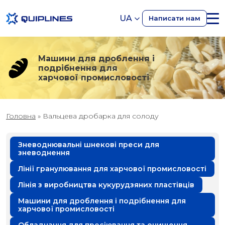
UA
Написати нам
Машини для дроблення і
подрібнення для
харчової промисловості
Головна
»
Вальцева дробарка для солоду
Зневоднювальні шнекові преси для
зневоднення
Лінії гранулювання для харчової промисловості
Лінія з виробництва кукурудзяних пластівців
Машини для дроблення і подрібнення для
харчової промисловості