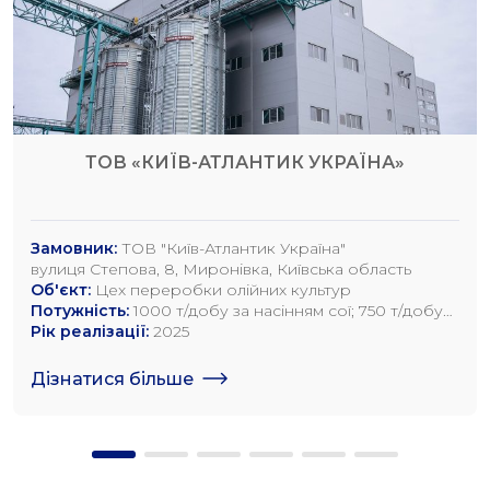
ТОВ «КИЇВ-АТЛАНТИК УКРАЇНА»
Замовник:
ТОВ "Київ-Атлантик Україна"
вулиця Степова, 8, Миронівка, Київська область
Об'єкт:
Цех переробки олійних культур
Потужність:
1000 т/добу за насінням сої; 750 т/добу
за насінням ріпаку; 1200 т/добу по насінню
Рік реалізації:
2025
соняшника
Дізнатися більше