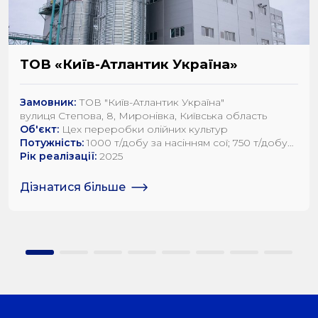
ТОВ «Київ-Атлантик Україна»
Замовник:
ТОВ "Київ-Атлантик Україна"
вулиця Степова, 8, Миронівка, Київська область
Об'єкт:
Цех переробки олійних культур
Потужність:
1000 т/добу за насінням сої; 750 т/добу
за насінням ріпаку; 1200 т/добу по насінню
Рік реалізації:
2025
соняшника
Дізнатися більше