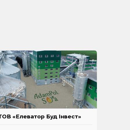
ТОВ «Елеватор Буд Інвест»
ТОВ «