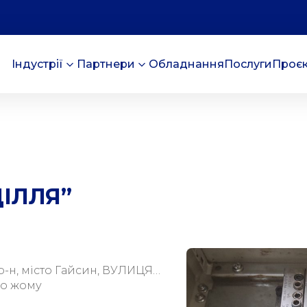
Індустрії
Партнери
Обладнання
Послуги
Проє
ДІЛЛЯ”
р-н, місто Гайсин, ВУЛИЦЯ
го жому