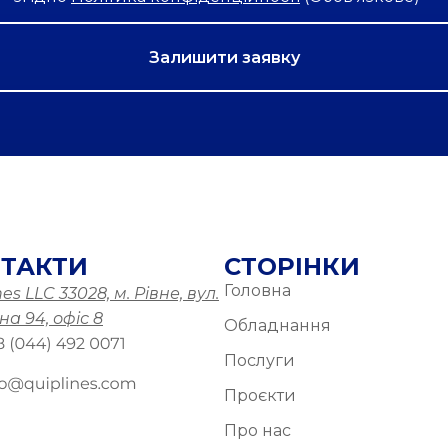
ТАКТИ
СТОРІНКИ
Головна
es LLC 33028, м. Рівне, вул.
а 94, офіс 8
Обладнання
Послуги
Проєкти
Про нас