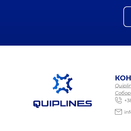
КОН
Quiplin
Соборн