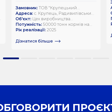
Замовник:
ТОВ "Крупецький
комбікормовий завод"
Адреса:
с. Крупець, Радивилівський
р-н, Рівненська обл., вул. Довга, 69
Об'єкт:
Цех виробництва
комбікормів
Потужність:
50000 тонн кормів на
рік
Рік реалізації:
2025
Дізнатися більше
ОБГОВОРИТИ ПРОЄК