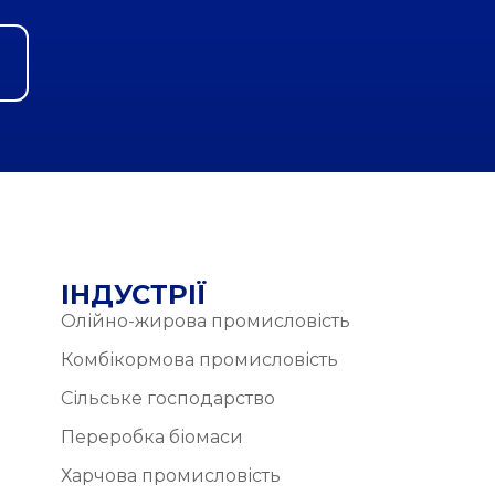
ІНДУСТРІЇ
Олійно-жирова промисловість
Комбікормова промисловість
Сільське господарство
Переробка біомаси
Харчова промисловість