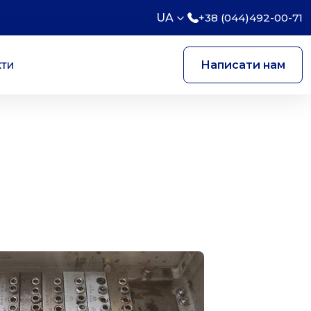
UA
+38 (044)492-00-71
кти
Написати нам