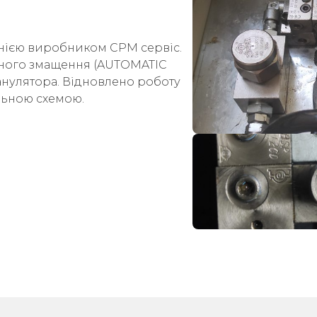
панією виробником СРМ сервіс.
тного змащення (AUTOMATIC
нулятора. Відновлено роботу
льною схемою.