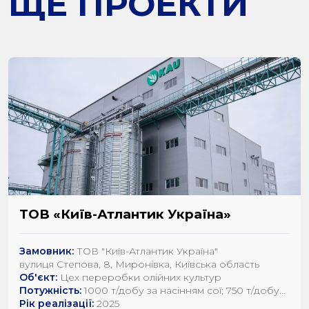
ЩЕ ПРОЕКТИ
ТОВ «Київ-Атлантик Україна»
Замовник:
ТОВ "Київ-Атлантик Україна"
вулиця Степова, 8, Миронівка, Київська область
Об'єкт:
Цех переробки олійних культур
Потужність:
1000 т/добу за насінням сої; 750 т/добу
за насінням ріпаку; 1200 т/добу по насінню
Рік реалізації:
2025