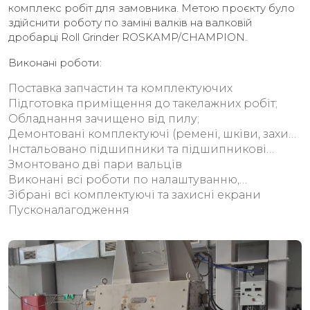
комплекс робіт для замовника. Метою проєкту було
здійснити роботу по заміні валків на валковій
дробарці Roll Grinder ROSKAMP/CHAMPION.
Виконані роботи:
Поставка запчастин та комплектуючих
Підготовка приміщення до такелажних робіт;
Обладнання зачищено від пилу;
Демонтовані комплектуючі (ремені, шківи, захист,
ущільнювачі…) та старі вальці;
Інстальовано підшипники та підшипникові
блоки на нові вальці;
Змонтовано дві пари вальців
Виконані всі роботи по налаштуванню,
виставлені зазори
Зібрані всі комплектуючі та захисні екрани
Пусконалагодження