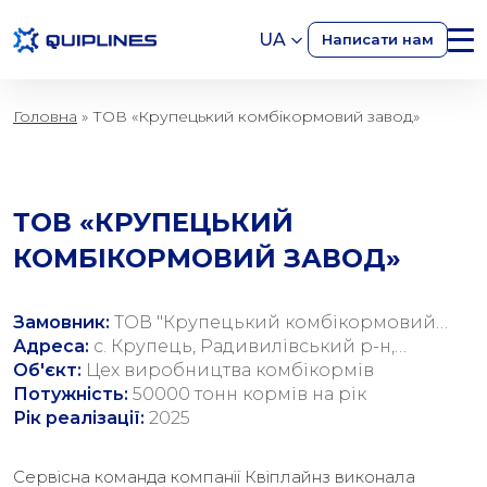
UA
Написати нам
Головна
»
ТОВ «Крупецький комбікормовий завод»
ТОВ «КРУПЕЦЬКИЙ
КОМБІКОРМОВИЙ ЗАВОД»
Замовник:
ТОВ "Крупецький комбікормовий
завод"
Адреса:
с. Крупець, Радивилівський р-н,
Рівненська обл., вул. Довга, 69
Об'єкт:
Цех виробництва комбікормів
Потужність:
50000 тонн кормів на рік
Рік реалізації:
2025
Сервісна команда компанії Квіплайнз виконала