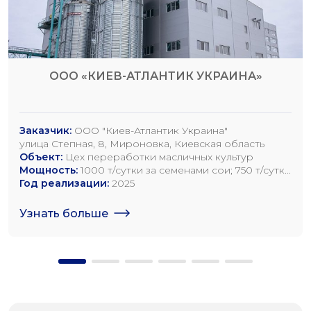
ООО «КИЕВ-АТЛАНТИК УКРАИНА»
Заказчик:
ООО "Киев-Атлантик Украина"
улица Степная, 8, Мироновка, Киевская область
Объект:
Цех переработки масличных культур
Мощность:
1000 т/сутки за семенами сои; 750 т/сутки
за семенами рапса; 1200 т/сутки по семенам
Год реализации:
2025
подсолнечника
Узнать больше