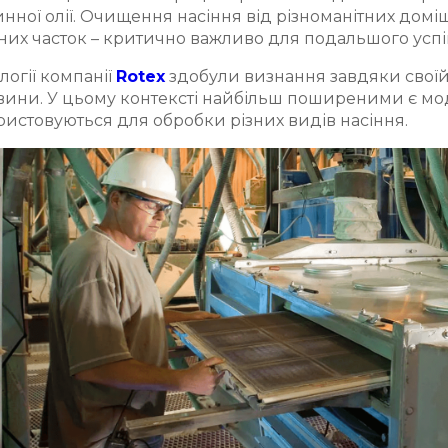
нної олії. Очищення насіння від різноманітних доміш
них часток – критично важливо для подальшого успіш
логії компанії
Rotex
здобули визнання завдяки своїй 
вини. У цьому контексті найбільш поширеними є мо
истовуються для обробки різних видів насіння.