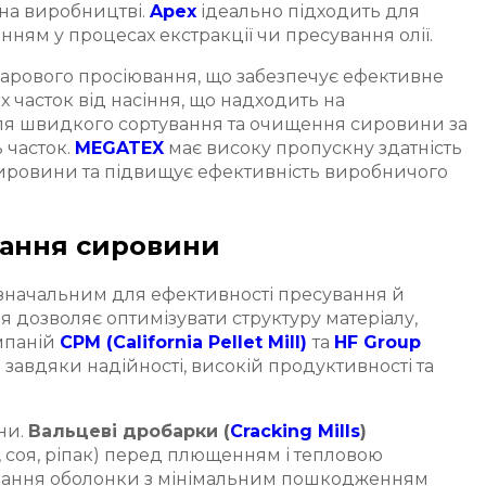
 на виробництві.
Apex
ідеально підходить для
ням у процесах екстракції чи пресування олії.
арового просіювання, що забезпечує ефективне
 часток від насіння, що надходить на
ля швидкого сортування та очищення сировини за
 часток.
MEGATEX
має високу пропускну здатність
и сировини та підвищує ефективність виробничого
вання сировини
изначальним для ефективності пресування й
я дозволяє оптимізувати структуру матеріалу,
мпаній
CPM (California Pellet Mill)
та
HF Group
і
завдяки надійності, високій продуктивності та
ни.
Вальцеві дробарки (
Cracking Mills
)
 соя, ріпак) перед плющенням і тепловою
вання оболонки з мінімальним пошкодженням