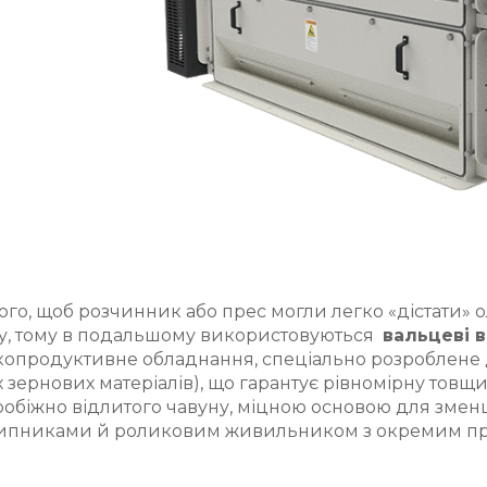
ого, щоб розчинник або прес могли легко «дістати» 
ку, тому в подальшому використовуються
вальцеві в
опродуктивне обладнання, спеціально розроблене 
 зернових матеріалів), що гарантує рівномірну товщи
робіжно відлитого чавуну, міцною основою для зме
ипниками й роликовим живильником з окремим п