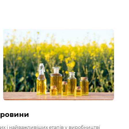
ировини
х і найважливіших етапів у виробництві