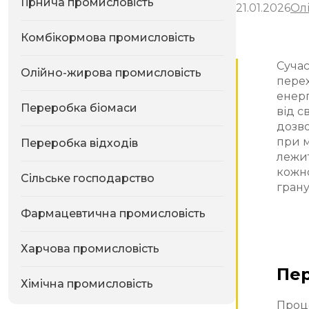
Гірнича промисловість
21.01.2026
Ол
Комбікормова промисловість
Суча
Олійно-жирова промисловість
перех
енерг
Переробка біомаси
від с
дозво
при м
Переробка відходів
лежит
кожно
Сільське господарство
грану
Фармацевтична промисловість
Харчова промисловість
Пер
Хімічна промисловість
Проце