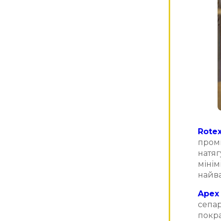
Rotex
проми
натяг
мінім
найва
Apex 
сепар
покра