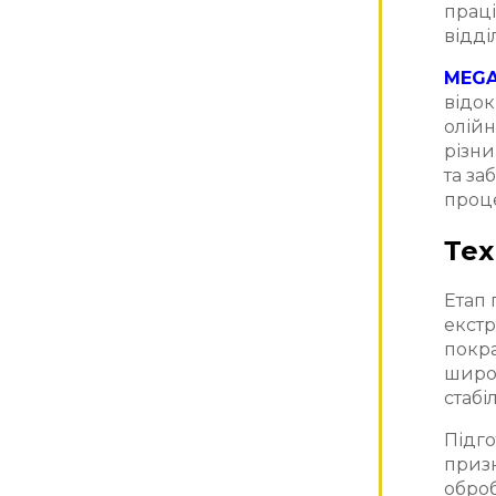
праці
відді
MEGA
відок
олій
різни
та за
проце
Тех
Етап 
екстр
покра
широ
стабі
Підг
призн
обро