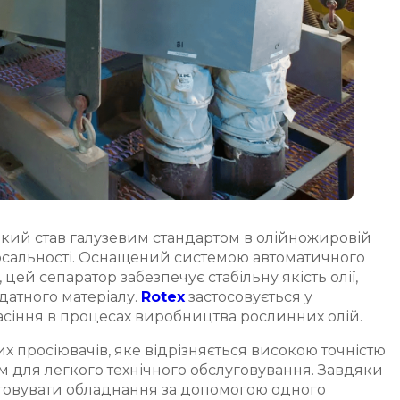
який став галузевим стандартом в олійножировій
версальності. Оснащений системою автоматичного
ей сепаратор забезпечує стабільну якість олії,
датного матеріалу.
Rotex
застосовується у
сіння в процесах виробництва рослинних олій.
их просіювачів, яке відрізняється високою точністю
ом для легкого технічного обслуговування. Завдяки
луговувати обладнання за допомогою одного