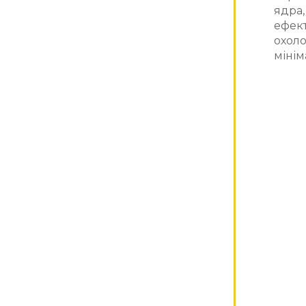
ядра,
ефект
охоло
мінім