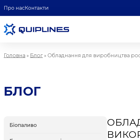
Про нас
Контакти
Олійно-жирова
промисловість
Головна
»
Блог
»
Обладнання для виробництва росл
БЛОГ
ОБЛАД
Біопаливо
ВИКО