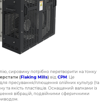
олію, сировину потрібно перетворити на тонку
ерстати (
Flaking Mills
)
від
CPM
. Це
для пресування/плющення олійних культур (та
ну та якість пластівців. Оснащений валками із
ншення вібрацій, подвійними сферичними
риводом.