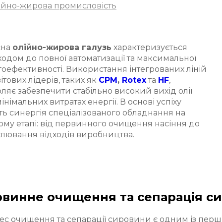
ійно-жирова промисловість
сна
олійно-жирова галузь
характеризується
одом до повної автоматизації та максимальної
оефективності. Використання інтегрованих ліній
вітових лідерів, таких як
CPM
,
Rotex
та
HF
,
ляє забезпечити стабільно високий вихід олії
інімальних витратах енергії. В основі успіху
ь синергія спеціалізованого обладнання на
му етапі: від первинного очищення насіння до
лювання відходів виробництва.
винне очищення та сепарація с
с очищення та сепарації сировини є одним із перши