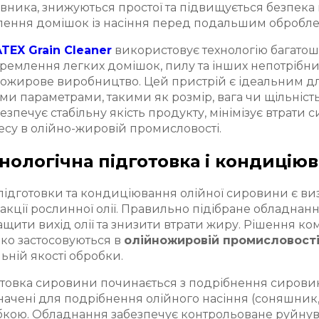
вника, знижуються простої та підвищується безпека
лення домішок із насіння перед подальшим оброблен
TEX Grain Cleaner
використовує технологію багатош
ремлення легких домішок, пилу та інших непотрібних
ножирове виробництво. Цей пристрій є ідеальним д
ми параметрами, такими як розмір, вага чи щільність
безпечує стабільну якість продукту, мінімізує втрат
су в олійно-жировій промисловості.
нологічна підготовка і кондицію
підготовки та кондиціювання олійної сировини є в
акції рослинної олії. Правильно підібране обладнанн
щити вихід олії та знизити втрати жиру. Рішення ко
ко застосовуються в
олійножировій промисловост
льній якості обробки.
отовка сировини починається з подрібнення сирови
ачені для подрібнення олійного насіння (соняшник,
бкою. Обладнання забезпечує контрольоване руйну