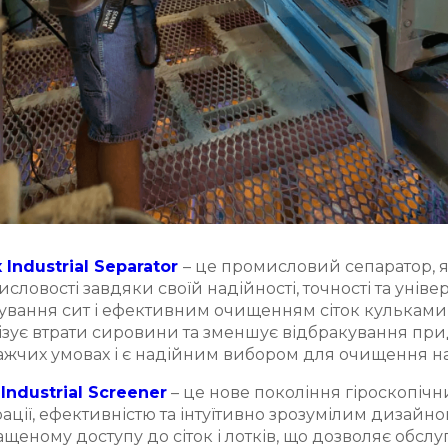
 Industrial Separator
– це промисловий сепаратор, 
словості завдяки своїй надійності, точності та уні
ування сит і ефективним очищенням сіток кульками, ц
ізує втрати сировини та зменшує відбракування при
жчих умовах і є надійним вибором для очищення на
Industrial Screener
– це нове покоління гіроскопічн
ації, ефективністю та інтуїтивно зрозумілим дизайн
щеному доступу до сіток і лотків, що дозволяє обс