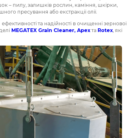
ок – пилу, залишків рослин, каміння, шкірки,
ного пресування або екстракції олії.
ефективності та надійності в очищенні зернової
делі
MEGATEX Grain Cleaner,
Apex
та
Rotex
, які