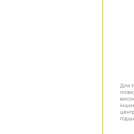
Для т
плів
висок
інших
цент
підш