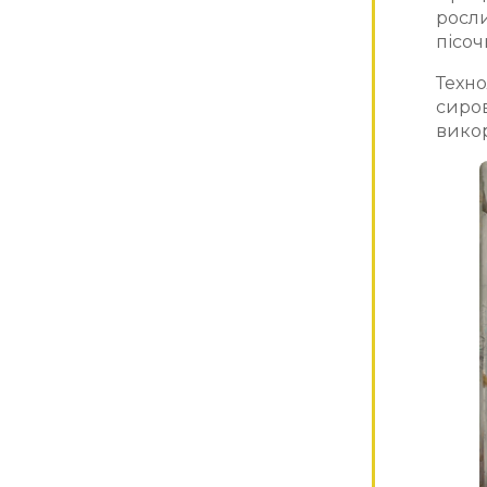
росли
пісоч
Техно
сиро
викор