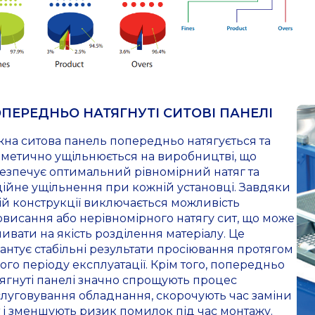
ПЕРЕДНЬО НАТЯГНУТІ СИТОВІ ПАНЕЛІ
на ситова панель попередньо натягується та
рметично ущільнюється на виробництві, що
езпечує оптимальний рівномірний натяг та
ійне ущільнення при кожній установці. Завдяки
ій конструкції виключається можливість
висання або нерівномірного натягу сит, що може
ивати на якість розділення матеріалу. Це
антує стабільні результати просіювання протягом
ого періоду експлуатації. Крім того, попередньо
ягнуті панелі значно спрощують процес
луговування обладнання, скорочують час заміни
 і зменшують ризик помилок під час монтажу.