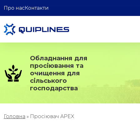
Про нас
Контакти
Обладнання для
просіювання та
очищення для
сільського
господарства
Головна
»
Просіювач APEX