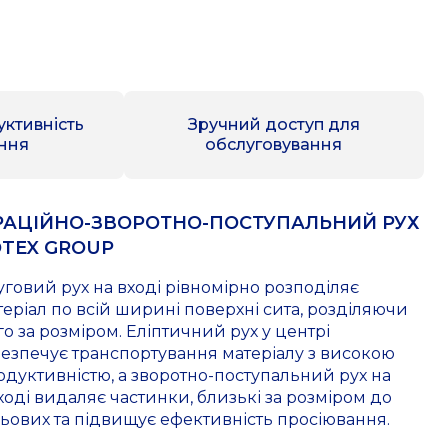
уктивність
Зручний доступ для
ння
обслуговування
РАЦІЙНО-ЗВОРОТНО-ПОСТУПАЛЬНИЙ РУХ
TEX GROUP
уговий рух на вході рівномірно розподіляє
теріал по всій ширині поверхні сита, розділяючи
го за розміром. Еліптичний рух у центрі
безпечує транспортування матеріалу з високою
одуктивністю, а зворотно-поступальний рух на
ході видаляє частинки, близькі за розміром до
льових та підвищує ефективність просіювання.