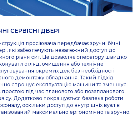
ЧНІ СЕРВІСНІ ДВЕРІ
нструкція просіювача передбачає зручні бічні
ері, які забезпечують незалежний доступ до
жного рівня сит. Це дозволяє оператору швидко
конувати огляд, очищення або технічне
слуговування окремих дек без необхідності
вного демонтажу обладнання. Такий підхід
ачно спрощує експлуатацію машини та зменшує
с простою під час планового або позапланового
рвісу. Додатково покращується безпека роботи
рсоналу, оскільки доступ до внутрішніх вузлів
ганізований максимально ергономічно та зручно.