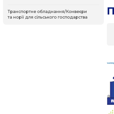
П
Транспортне обладнання/Конвеєри
та норії для сільського господарства