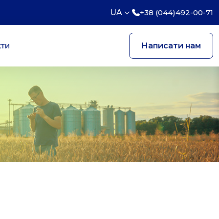
UA
+38 (044)492-00-71
кти
Написати нам