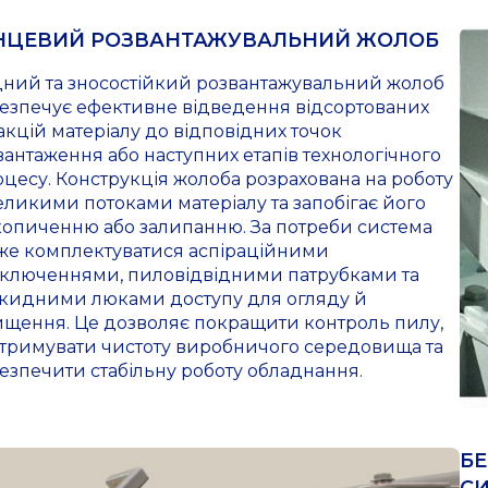
НЦЕВИЙ РОЗВАНТАЖУВАЛЬНИЙ ЖОЛОБ
цний та зносостійкий розвантажувальний жолоб
безпечує ефективне відведення відсортованих
кцій матеріалу до відповідних точок
антаження або наступних етапів технологічного
цесу. Конструкція жолоба розрахована на роботу
еликими потоками матеріалу та запобігає його
копиченню або залипанню. За потреби система
же комплектуватися аспіраційними
дключеннями, пиловідвідними патрубками та
дкидними люками доступу для огляду й
ищення. Це дозволяє покращити контроль пилу,
дтримувати чистоту виробничого середовища та
езпечити стабільну роботу обладнання.
БЕ