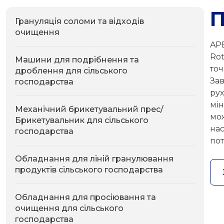
Грануляція соломи та відходів
очищення
AP
Ro
Машини для подрібнення та
то
дроблення для сільського
Зав
господарства
ру
мі
Механічний брикетувальний прес/
мо
Брикетувальник для сільського
на
господарства
пот
Обладнання для ліній гранулювання
продуктів сільського господарства
Обладнання для просіювання та
очищення для сільського
господарства