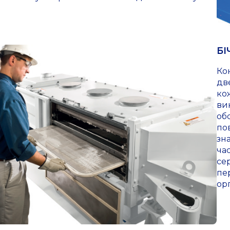
БІ
Ко
дв
ко
ви
об
по
зн
ча
се
пе
ор