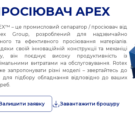
ПРОСІЮВАЧ APEX
EX™ – це промисловий сепаратор / просіювач від
tex Group, розроблений для надзвичайно
чного та ефективного просіювання матеріалів.
дяки своїй інноваційній конструкції та механіці
ху, він поєднує високу продуктивність із
німальними витратами на обслуговування. Rotex
же запропонувати різні моделі – звертайтесь до
с для підбору обладнання відповідно до ваших
реб.
Залишити заявку
Завантажити брошуру