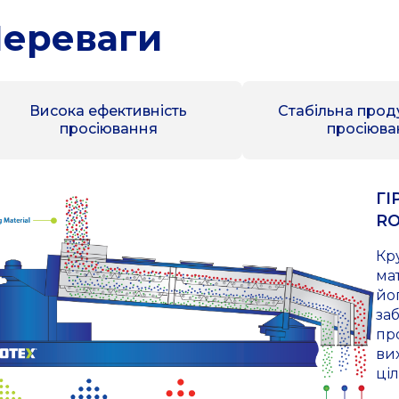
ереваги
Висока ефективність
Стабільна прод
просіювання
просіюва
ГІ
RO
Кр
ма
йо
за
пр
ви
ці