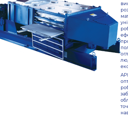
ви
ро
ма
ун
ро
еф
про
по
ог
лю
ек
AP
оп
роб
за
об
то
на