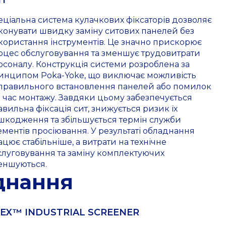
ИТ
еціальна система кулачкових фіксаторів дозволяє
конувати швидку заміну ситових панелей без
користання інструментів. Це значно прискорює
оцес обслуговування та зменшує трудовитрати
рсоналу. Конструкція системи розроблена за
инципом Poka-Yoke, що виключає можливість
правильного встановлення панелей або помилок
д час монтажу. Завдяки цьому забезпечується
авильна фіксація сит, знижується ризик їх
шкодження та збільшується термін служби
ементів просіювання. У результаті обладнання
ацює стабільніше, а витрати на технічне
слуговування та заміну комплектуючих
еншуються.
днання
EX™ INDUSTRIAL SCREENER