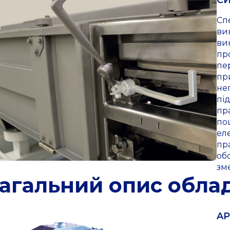
С
Сп
ви
ви
пр
пе
пр
не
пі
пр
по
ел
пр
об
зм
агальний опис обла
AP