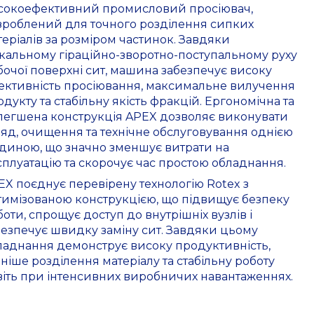
сокоефективний промисловий просіювач,
зроблений для точного розділення сипких
теріалів за розміром частинок. Завдяки
ікальному гіраційно-зворотно-поступальному руху
бочої поверхні сит, машина забезпечує високу
ективність просіювання, максимальне вилучення
дукту та стабільну якість фракцій. Ергономічна та
легшена конструкція APEX дозволяє виконувати
ляд, очищення та технічне обслуговування однією
диною, що значно зменшує витрати на
сплуатацію та скорочує час простою обладнання.
EX поєднує перевірену технологію Rotex з
тимізованою конструкцією, що підвищує безпеку
оти, спрощує доступ до внутрішніх вузлів і
безпечує швидку заміну сит. Завдяки цьому
ладнання демонструє високу продуктивність,
чніше розділення матеріалу та стабільну роботу
віть при інтенсивних виробничих навантаженнях.