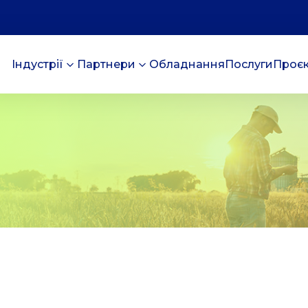
Індустрії
Партнери
Обладнання
Послуги
Проє