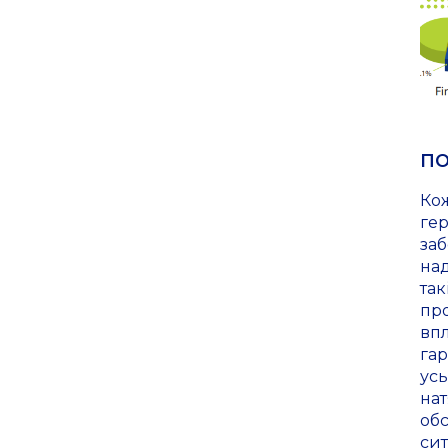
ПО
Кож
ге
заб
над
так
про
впл
гар
усь
нат
обс
сит