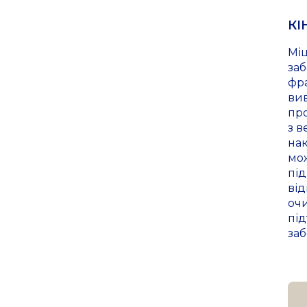
КІ
Мі
за
фра
вив
про
з в
на
мо
пі
ві
оч
пі
заб