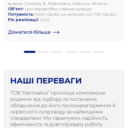
вулиця Степова, 8, Миронівка, Київська область
Об'єкт:
Цех переробки олійних культур
Потужність:
1000 т/добу за насінням сої; 750 т/добу
за насінням ріпаку; 1200 т/добу по насінню
Рік реалізації:
2025
соняшника
Дізнатися більше
НАШІ ПЕРЕВАГИ
ТОВ “Квіплайнз” пропонує комплексне
рішення: від підбору та постачання
обладнання до його пусконалагодження й
сервісного супроводу за найвищими
стандартами. Ми гарантуємо надійність,
ефективність та довготривалу роботу