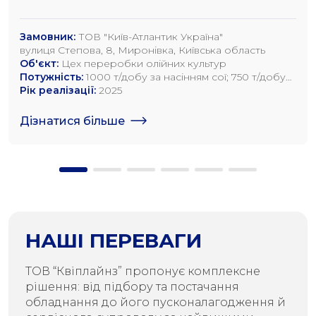
Замовник:
ТОВ "Київ-Атлантик Україна"
вулиця Степова, 8, Миронівка, Київська область
Об'єкт:
Цех переробки олійних культур
Потужність:
1000 т/добу за насінням сої; 750 т/добу
за насінням ріпаку; 1200 т/добу по насінню
Рік реалізації:
2025
соняшника
Дізнатися більше
НАШІ ПЕРЕВАГИ
ТОВ “Квіплайнз” пропонує комплексне
рішення: від підбору та постачання
обладнання до його пусконалагодження й