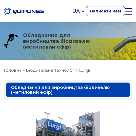
UA
Написати нам
Обладнання для
виробництва біодизелю
(метиловий ефір)
Головна
»
Біодизельна технологія Lurgi
Обладнання для виробництва біодизелю
(метиловий ефір)