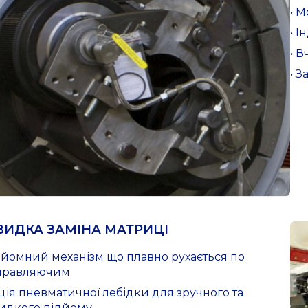
• 
• 
• 
• 
ИДКА ЗАМІНА МАТРИЦІ
дйомний механізм що плавно рухається по
правляючим
ія пневматичної лебідки для зручного та
идкого підйому