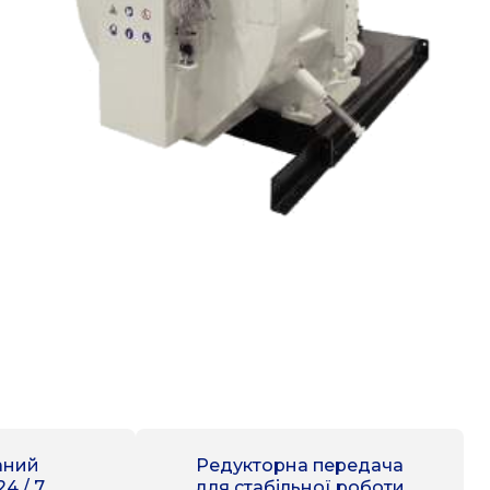
аний
Редукторна передача
4 / 7
для стабільної роботи