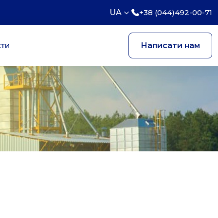
UA
+38 (044)492-00-71
кти
Написати нам