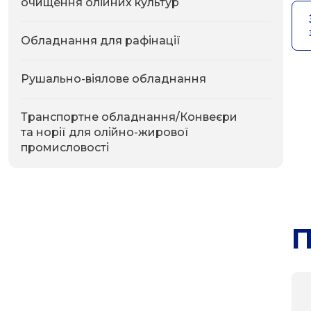
очищення олійних культур
Обладнання для рафінації
Рушально-віялове обладнання
Транспортне обладнання/Конвеєри
та норії для олійно-жирової
промисловості
П