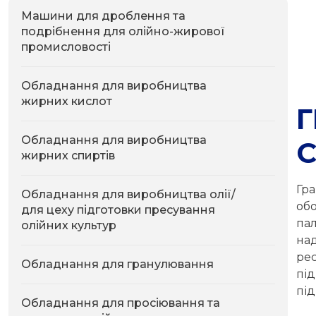
Машини для дроблення та
подрібнення для олійно-жирової
промисловості
Обладнання для виробництва
жирних кислот
Обладнання для виробництва
жирних спиртів
Гр
Обладнання для виробництва олії/
об
для цеху підготовки пресування
па
олійних культур
на
ре
Обладнання для гранулювання
під
пі
Обладнання для просіювання та