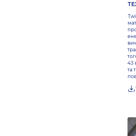
ТЕ
Twi
мат
пр
ен
вик
тра
тог
43 
та 
пов