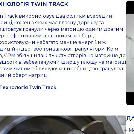
ХНОЛОГІЯ TWIN TRACK
n Track використовує два ролики всередині
риці, кожен з яких має власну доріжку та
оштовхує гранули через матрицю одним довгим
ергоефективним поштовхом за оберт,
ористовуючи набагато менше енергії, ніж
диційні дво- або тривалкові гранулятори. Крім
о, CPM збільшила кількість отворів на матрицю до
відсотків, забезпечуючи ширшу площу на матриці
таким чином збільшуючи виробництво гранул за 1
ний оберт матриці.
Технологія Twin Track
ДА
• 