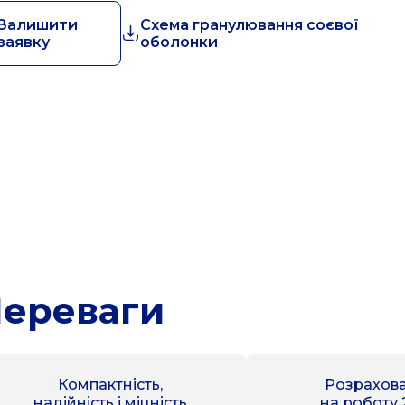
Залишити
Схема гранулювання соєвої
заявку
оболонки
ереваги
Компактність,
Розрахов
надійність і міцність
на роботу 2