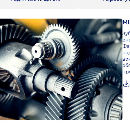
МІ
Зу
ен
Фа
на
во
обс
пр