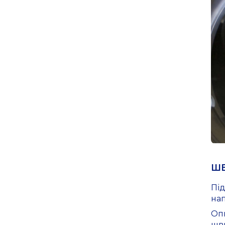
ШВ
Пі
на
Опц
шв