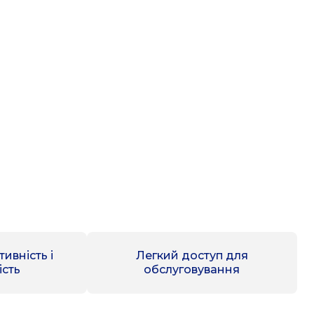
ивність і
Легкий доступ для
ість
обслуговування