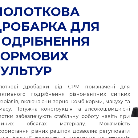
МОЛОТКОВА
ДРОБАРКА ДЛЯ
ПОДРІБНЕННЯ
КОРМОВИХ
УЛЬТУР
лоткові дробарки від CPM призначені для
ективного подрібнення різноманітних сипких
еріалів, включаючи зерно, комбікорми, макуху та
омасу. Потужна конструкція та високошвидкісні
лотки забезпечують стабільну роботу навіть при
ликих обсягах матеріалу. Можливість
користання різних решіток дозволяє регулювати