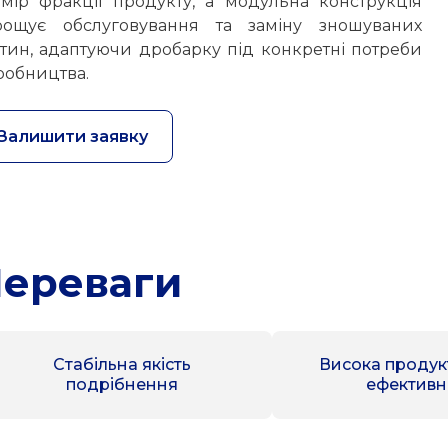
змір фракції продукту, а модульна конструкція
рощує обслуговування та заміну зношуваних
стин, адаптуючи дробарку під конкретні потреби
робництва.
Залишити заявку
ереваги
Стабільна якість
Висока продукт
подрібнення
ефективн