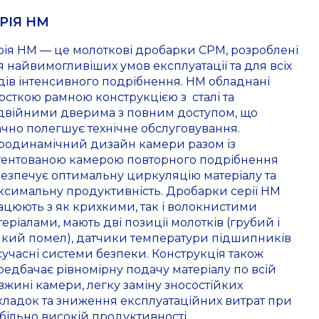
РІЯ HM
рія HM — це молоткові дробарки CPM, розроблені
я найвимогливіших умов експлуатації та для всіх
дів інтенсивного подрібнення. HM обладнані
рсткою рамною конструкцією з сталі та
двійними дверима з повним доступом, що
ачно полегшує технічне обслуговування.
родинамічний дизайн камери разом із
тентованою камерою повторного подрібнення
безпечує оптимальну циркуляцію матеріалу та
ксимальну продуктивність. Дробарки серії HM
ацюють з як крихкими, так і волокнистими
еріалами, мають дві позиції молотків (грубий і
нкий помел), датчики температури підшипників
 сучасні системи безпеки. Конструкція також
редбачає рівномірну подачу матеріалу по всій
вжині камери, легку заміну зносостійких
кладок та зниження експлуатаційних витрат при
абільно високій продуктивності.