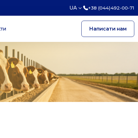
UA
+38 (044)492-00-71
кти
Написати нам