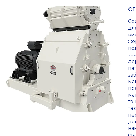
СЕ
Се
дл
ви
жо
по
зн
Ае
па
за
ма
пр
мат
то
та
пе
до
на
ст