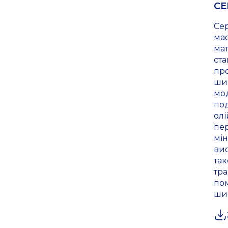
СЕ
Сер
ма
мат
ста
про
ши
мод
под
олі
пер
мін
вис
та
тр
по
шир