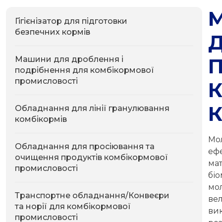
Гігієнізатор для підготовки
безпечних кормів
Машини для дроблення і
подрібнення для комбікормової
промисловості
К
Обладнання для лінії гранулювання
комбікормів
Мо
Обладнання для просіювання та
еф
очищення продуктів комбікормової
мат
промисловості
бі
мо
Транспортне обладнання/Конвеєри
ве
та норії для комбікормової
ви
промисловості