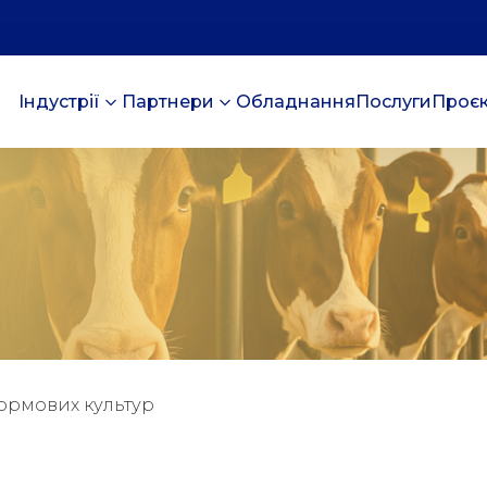
Індустрії
Партнери
Обладнання
Послуги
Проє
ормових культур