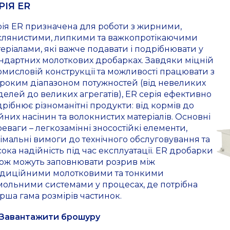
РІЯ ER
ія ER призначена для роботи з жирними,
слянистими, липкими та важкопротікаючими
еріалами, які важче подавати і подрібнювати у
ндартних молоткових дробарках. Завдяки міцній
мисловій конструкції та можливості працювати з
роким діапазоном потужностей (від невеликих
елей до великих агрегатів), ER серія ефективно
рібнює різноманітні продукти: від кормів до
йних насінин та волокнистих матеріалів. Основні
еваги – легкозамінні зносостійкі елементи,
імальні вимоги до технічного обслуговування та
ока надійність під час експлуатації. ER дробарки
кож можуть заповнювати розрив між
адиційними молотковими та тонкими
мольними системами у процесах, де потрібна
ша гама розмірів частинок.
Завантажити брошуру