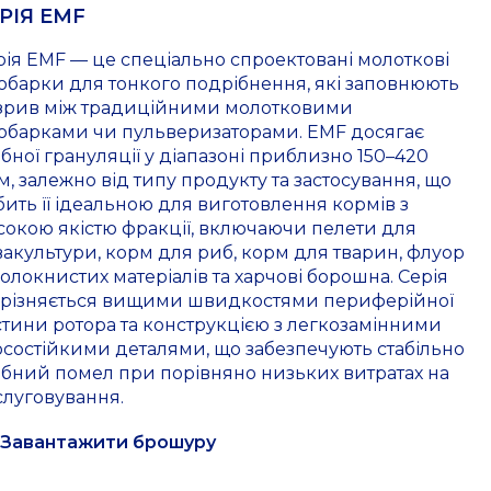
РІЯ EMF
рія EMF — це спеціально спроектовані молоткові
обарки для тонкого подрібнення, які заповнюють
зрив між традиційними молотковими
обарками чи пульверизаторами. EMF досягає
ібної грануляції у діапазоні приблизно 150–420
м, залежно від типу продукту та застосування, що
бить її ідеальною для виготовлення кормів з
сокою якістю фракції, включаючи пелети для
вакультури, корм для риб, корм для тварин, флуор
волокнистих матеріалів та харчові борошна. Серія
дрізняється вищими швидкостями периферійної
стини ротора та конструкцією з легкозамінними
осостійкими деталями, що забезпечують стабільно
ібний помел при порівняно низьких витратах на
слуговування.
Завантажити брошуру