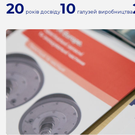
20
10
років досвіду
галузей виробництва