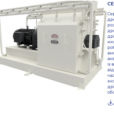
СЕ
Се
др
ро
др
др
мк
ро
ви
ак
із 
ві
ча
зн
др
об