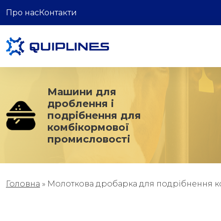
Про нас
Контакти
Машини для
дроблення і
подрібнення для
комбікормової
промисловості
Головна
»
Молоткова дробарка для подрібнення к