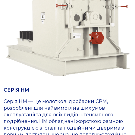
СЕРІЯ HM
Серія HM — це молоткові дробарки CPM,
розроблені для найвимогливіших умов
експлуатації та для всіх видів інтенсивного
подрібнення. HM обладнані жорсткою рамною
конструкцією з сталі та подвійними дверима з
повним доступом, що значно полегшує технічне