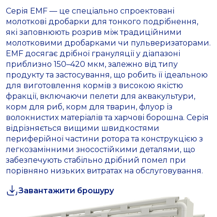
Серія EMF — це спеціально спроектовані
молоткові дробарки для тонкого подрібнення,
які заповнюють розрив між традиційними
молотковими дробарками чи пульверизаторами.
EMF досягає дрібної грануляції у діапазоні
приблизно 150–420 мкм, залежно від типу
продукту та застосування, що робить її ідеальною
для виготовлення кормів з високою якістю
фракції, включаючи пелети для аквакультури,
корм для риб, корм для тварин, флуор із
волокнистих матеріалів та харчові борошна. Серія
відрізняється вищими швидкостями
периферійної частини ротора та конструкцією з
легкозамінними зносостійкими деталями, що
забезпечують стабільно дрібний помел при
порівняно низьких витратах на обслуговування.
Завантажити брошуру