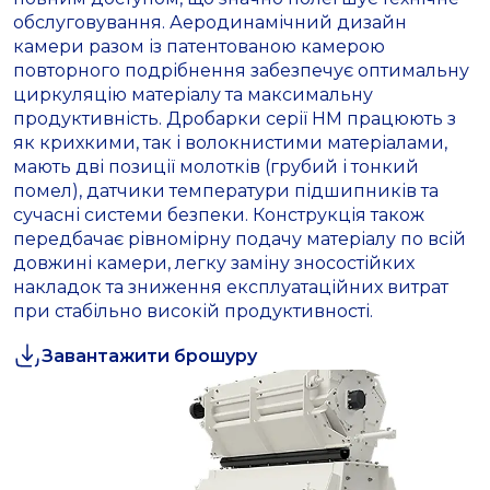
обслуговування. Аеродинамічний дизайн
камери разом із патентованою камерою
повторного подрібнення забезпечує оптимальну
циркуляцію матеріалу та максимальну
продуктивність. Дробарки серії HM працюють з
як крихкими, так і волокнистими матеріалами,
мають дві позиції молотків (грубий і тонкий
помел), датчики температури підшипників та
сучасні системи безпеки. Конструкція також
передбачає рівномірну подачу матеріалу по всій
довжині камери, легку заміну зносостійких
накладок та зниження експлуатаційних витрат
при стабільно високій продуктивності.
Завантажити брошуру