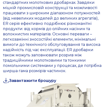
стандартних молоткових дробарках. Завдяки
міцній промисловій конструкції та можливості
працювати з широким діапазоном потужностей
(від невеликих моделей до великих агрегатів),
ER серія ефективно подрібнює різноманітні
продукти: від кормів до олійних насінин та
волокнистих матеріалів. Основні переваги –
легкозамінні зносостійкі елементи, мінімальні
вимоги до технічного обслуговування та висока
надійність під час експлуатації. ER дробарки
також можуть заповнювати розрив між
традиційними молотковими та тонкими
помольними системами у процесах, де потрібна
ширша гама розмірів частинок.
Завантажити брошуру