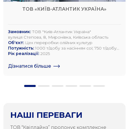
ТОВ «КИЇВ-АТЛАНТИК УКРАЇНА»
Замовник:
ТОВ "Київ-Атлантик Україна"
вулиця Степова, 8, Миронівка, Київська область
Об'єкт:
Цех переробки олійних культур
Потужність:
1000 т/добу за насінням сої; 750 т/добу
за насінням ріпаку; 1200 т/добу по насінню
Рік реалізації:
2025
соняшника
Дізнатися більше
НАШІ ПЕРЕВАГИ
ТОВ “Квіплайнз” пропонує комплексне