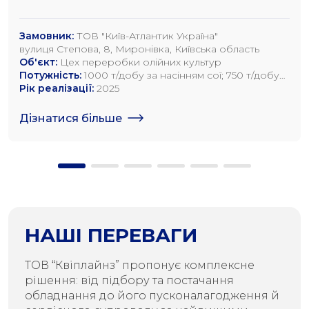
Замовник:
ТОВ "Київ-Атлантик Україна"
вулиця Степова, 8, Миронівка, Київська область
Об'єкт:
Цех переробки олійних культур
Потужність:
1000 т/добу за насінням сої; 750 т/добу
за насінням ріпаку; 1200 т/добу по насінню
Рік реалізації:
2025
соняшника
Дізнатися більше
НАШІ ПЕРЕВАГИ
ТОВ “Квіплайнз” пропонує комплексне
рішення: від підбору та постачання
обладнання до його пусконалагодження й