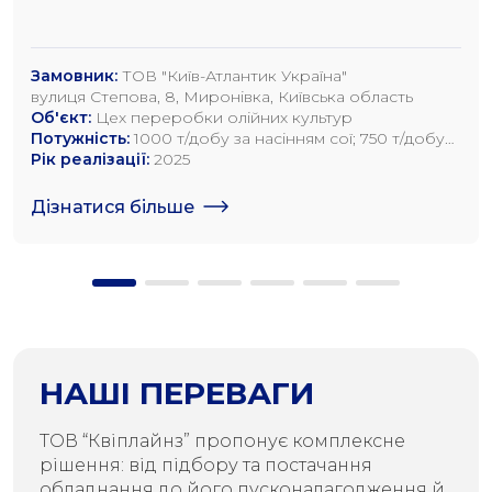
Замовник:
ТОВ "Київ-Атлантик Україна"
вулиця Степова, 8, Миронівка, Київська область
Об'єкт:
Цех переробки олійних культур
Потужність:
1000 т/добу за насінням сої; 750 т/добу
за насінням ріпаку; 1200 т/добу по насінню
Рік реалізації:
2025
соняшника
Дізнатися більше
НАШІ ПЕРЕВАГИ
ТОВ “Квіплайнз” пропонує комплексне
рішення: від підбору та постачання
обладнання до його пусконалагодження й