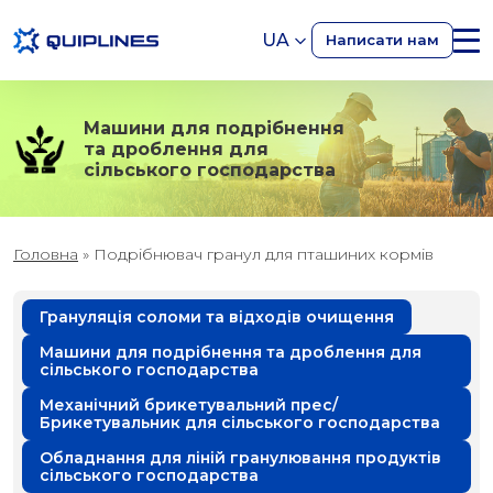
UA
Написати нам
Машини для подрібнення
та дроблення для
сільського господарства
Головна
»
Подрібнювач гранул для пташиних кормів
Грануляція соломи та відходів очищення
Машини для подрібнення та дроблення для
сільського господарства
Механічний брикетувальний прес/
Брикетувальник для сільського господарства
Обладнання для ліній гранулювання продуктів
сільського господарства