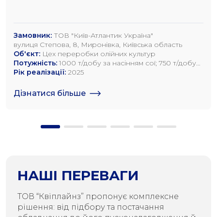
Замовник:
ТОВ "Київ-Атлантик Україна"
вулиця Степова, 8, Миронівка, Київська область
Об'єкт:
Цех переробки олійних культур
Потужність:
1000 т/добу за насінням сої; 750 т/добу
за насінням ріпаку; 1200 т/добу по насінню
Рік реалізації:
2025
соняшника
Дізнатися більше
НАШІ ПЕРЕВАГИ
ТОВ “Квіплайнз” пропонує комплексне
рішення: від підбору та постачання