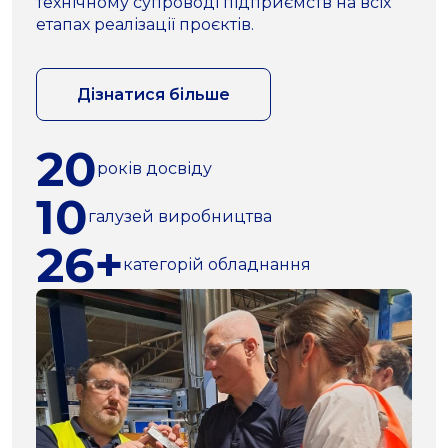
технічному супроводі підприємств на всіх
етапах реалізації проєктів.
Дізнатися більше
20
років досвіду
10
галузей виробництва
26+
категорій обладнання