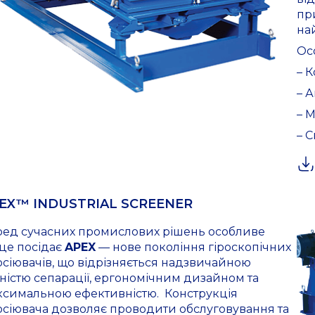
пр
на
Ос
– 
– 
– 
– 
EX™ INDUSTRIAL SCREENER
ред сучасних промислових рішень особливе
це посідає
APEX
— нове покоління гіроскопічних
сіювачів, що відрізняється надзвичайною
ністю сепарації, ергономічним дизайном та
ксимальною ефективністю. Конструкція
осіювача дозволяє проводити обслуговування та