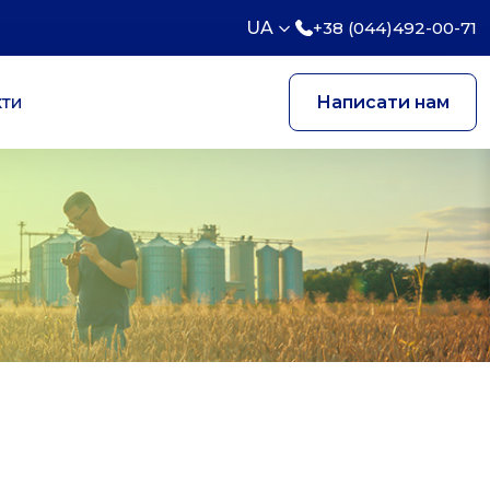
UA
+38 (044)492-00-71
кти
Написати нам