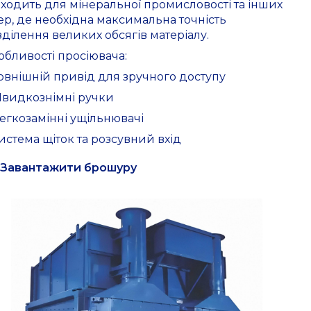
дходить для мінеральної промисловості та інших
ер, де необхідна максимальна точність
зділення великих обсягів матеріалу.
обливості просіювача:
Зовнішній привід для зручного доступу
Швидкознімні ручки
Легкозамінні ущільнювачі
Система щіток та розсувний вхід
Завантажити брошуру