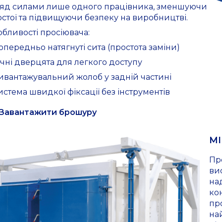
ляд силами лише одного працівника, зменшуючи
стої та підвищуючи безпеку на виробництві.
бливості просіювача:
опередньо натягнуті сита (простота заміни)
ічні дверцята для легкого доступу
ивантажувальний жолоб у задній частині
истема швидкої фіксації без інструментів
Завантажити брошуру
MI
Пр
ви
над
ко
про
на