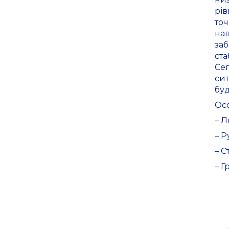
рів
точ
нав
заб
ста
Сеп
сит
буд
Осо
– Л
– Р
– 
– Г