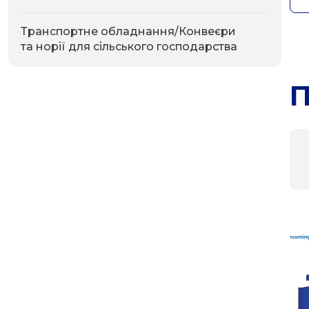
Транспортне обладнання/Конвеєри
та норії для сільського господарства
П