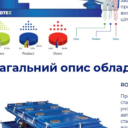
за
пр
ви
ці
агальний опис обла
RO
Пр
ста
ун
ав
ст
ві