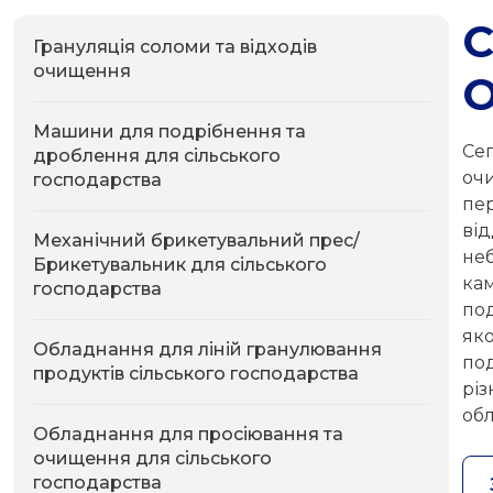
Грануляція соломи та відходів
очищення
О
Машини для подрібнення та
Се
дроблення для сільського
оч
господарства
пе
від
Механічний брикетувальний прес/
не
Брикетувальник для сільського
ка
господарства
по
як
Обладнання для ліній гранулювання
по
продуктів сільського господарства
рі
обл
Обладнання для просіювання та
очищення для сільського
господарства