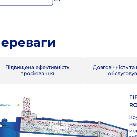
ереваги
Підвищена ефективність
Довговічність та
просіювання
обслугову
ГІ
RO
Кр
ма
йо