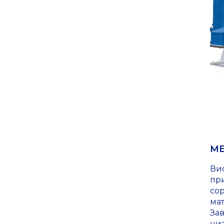
ME
Ви
пр
сор
мат
За
низ