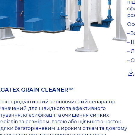
пі
сф
ро
Ос
– 
– 
– 
– 
GATEX GRAIN CLEANER™
сокопродуктивний зерноочисний сепаратор
изначений для швидкого та ефективного
тування, класифікації та очищення сипких
еріалів за розміром, вагою або щільністю часток.
вдяки багаторівневим широким сіткам та довгому
ькочастотному гіраторному руху матеріал