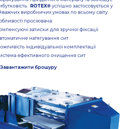
ибутковість.
ROTEX®
успішно застосовується у
йважчих виробничих умовах по всьому світу.
обливості просіювача:
Компенсуючі затиски для зручної фіксації
Автоматичне натягування сит
Можливість індивідуальної комплектації
Система ефективного очищення сит
Завантажити брошуру