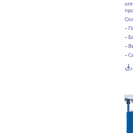
ог
про
Осо
– П
– Б
– В
– С