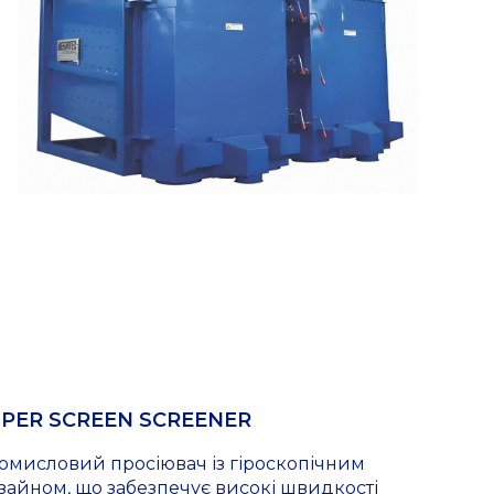
PER SCREEN SCREENER
омисловий просіювач із гіроскопічним
зайном, що забезпечує високі швидкості