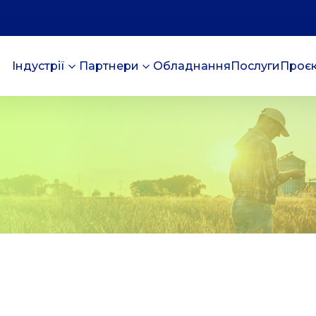
Індустрії
Партнери
Обладнання
Послуги
Проє