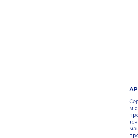
AP
Се
міс
про
точ
ма
пр