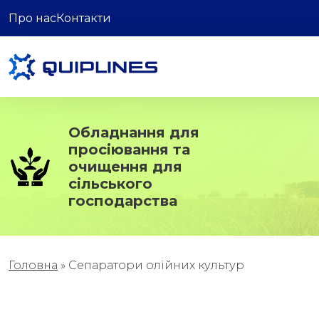
Про нас
Контакти
Обладнання для
просіювання та
очищення для
сільського
господарства
Головна
»
Сепаратори олійних культур