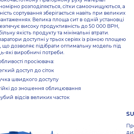
номірно розподіляється, сітки самоочищуються, а
ність сортування зберігається навіть при великих
антаженнях. Велика площа сит в одній установці
езпечує високу продуктивність до 50 000 BPH,
більну якість продукту та мінімальні втрати.
аратори доступні у трьох серіях із різною площею
, що дозволяє підібрати оптимальну модель під
ь-які виробничі потреби.
бливості просіювача:
егкий доступ до сіток
учка швидкого доступу
Стійкі до зношення облицювання
рубий відсів великих часток
SU
Пр
ди