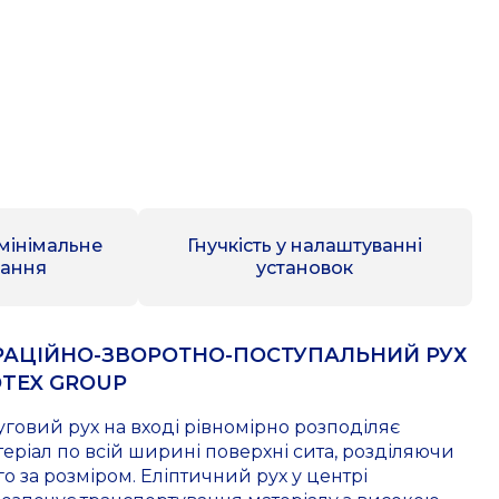
 мінімальне
Гнучкість у налаштуванні
вання
установок
РАЦІЙНО-ЗВОРОТНО-ПОСТУПАЛЬНИЙ РУХ
TEX GROUP
уговий рух на вході рівномірно розподіляє
теріал по всій ширині поверхні сита, розділяючи
го за розміром. Еліптичний рух у центрі