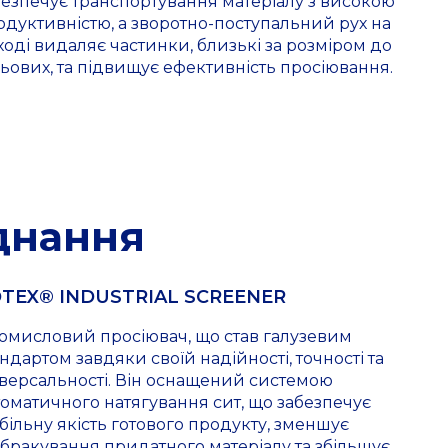
безпечує транспортування матеріалу з високою
одуктивністю, а зворотно-поступальний рух на
ході видаляє частинки, близькі за розміром до
льових, та підвищує ефективність просіювання.
днання
TEX® INDUSTRIAL SCREENER
омисловий просіювач, що став галузевим
ндартом завдяки своїй надійності, точності та
іверсальності. Він оснащений системою
томатичного натягування сит, що забезпечує
абільну якість готового продукту, зменшує
дбракування придатного матеріалу та збільшує