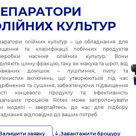
СЕПАРАТОРИ
ЛІЙНИХ КУЛЬТУР
паратори олійних культур – це обладнання для
ищення та класифікації побічних продуктів
реробки насіння олійних культур. Вони
діляють цінну фракцію, таку як макуха та шрот, від
бажаних домішок – лушпиння, пилу та
м’янистих включень, що утворюються під час
дрібнення та сушіння, забезпечуючи підвищення
ості кінцевого продукту та ефективність
дальших процесів. Rotex може запропонувати
зні моделі – звертайтесь до нас для підбору
аднання відповідно до ваших потреб.
Залишити заявку
Завантажити брошуру