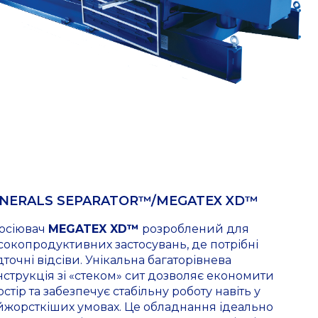
NERALS SEPARATOR™/MEGATEX XD™
осіювач
MEGATEX XD™
розроблений для
сокопродуктивних застосувань, де потрібні
точні відсіви. Унікальна багаторівнева
нструкція зі «стеком» сит дозволяє економити
стір та забезпечує стабільну роботу навіть у
йжорсткіших умовах. Це обладнання ідеально